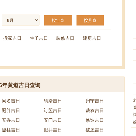
按年查
按月查
搬家吉日
生子吉日
装修吉日
建房吉日
26年黄道吉日查询
问名吉日
纳婿吉日
归宁吉日
冠笄吉日
订盟吉日
裁衣吉日
安香吉日
安门吉日
修造吉日
竖柱吉日
掘井吉日
破屋吉日