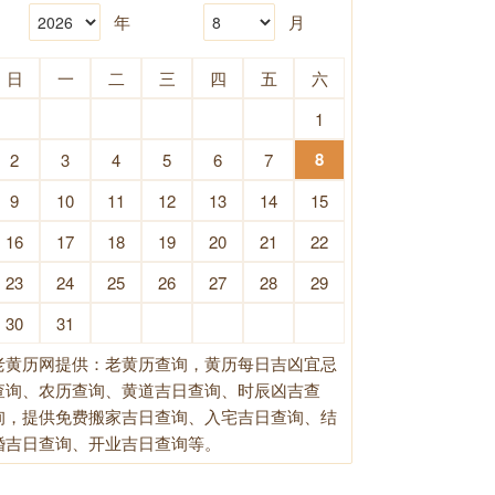
年
月
日
一
二
三
四
五
六
1
8
2
3
4
5
6
7
9
10
11
12
13
14
15
16
17
18
19
20
21
22
23
24
25
26
27
28
29
30
31
老黄历网提供：老黄历查询，黄历每日吉凶宜忌
查询、农历查询、黄道吉日查询、时辰凶吉查
询，提供免费搬家吉日查询、入宅吉日查询、结
婚吉日查询、开业吉日查询等。