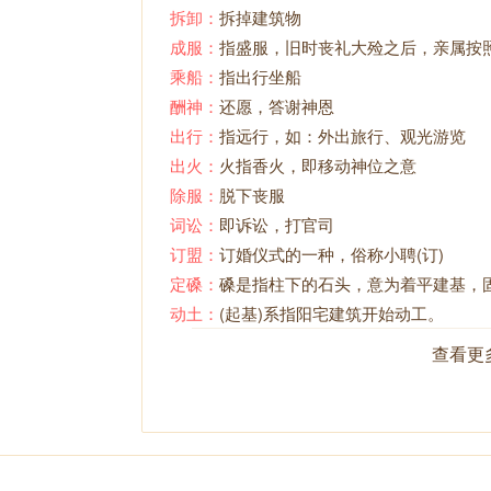
拆卸：
拆掉建筑物
成服：
指盛服，旧时丧礼大殓之后，亲属按
乘船：
指出行坐船
酬神：
还愿，答谢神恩
出行：
指远行，如：外出旅行、观光游览
出火：
火指香火，即移动神位之意
除服：
脱下丧服
词讼：
即诉讼，打官司
订盟：
订婚仪式的一种，俗称小聘(订)
定磉：
磉是指柱下的石头，意为着平建基，
动土：
(起基)系指阳宅建筑开始动工。
断蚁：
一般称塞蚁穴、就是堵上蚂蚁洞
查看更
伐木：
指砍伐树木制作屋顶梁木等
放水：
建筑、清理池塘或水族箱后，将水注
分居：
大家庭分家，另起炉灶，适用于分炉
赴任：
指走马上任，去某地担任职务
盖屋：
指装盖房屋的屋顶等工作