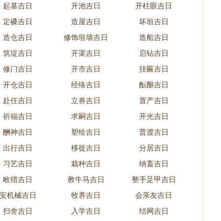
起基吉日
开池吉日
开柱眼吉日
定磉吉日
造屋吉日
坏垣吉日
造仓吉日
修饰垣墙吉日
造船吉日
筑堤吉日
开渠吉日
启钻吉日
修门吉日
开市吉日
挂匾吉日
开仓吉日
经络吉日
酝酿吉日
赴任吉日
立券吉日
置产吉日
祈福吉日
求嗣吉日
开光吉日
酬神吉日
塑绘吉日
普渡吉日
出行吉日
移徙吉日
分居吉日
习艺吉日
栽种吉日
纳畜吉日
畋猎吉日
教牛马吉日
整手足甲吉日
安机械吉日
牧养吉日
会亲友吉日
扫舍吉日
入学吉日
结网吉日