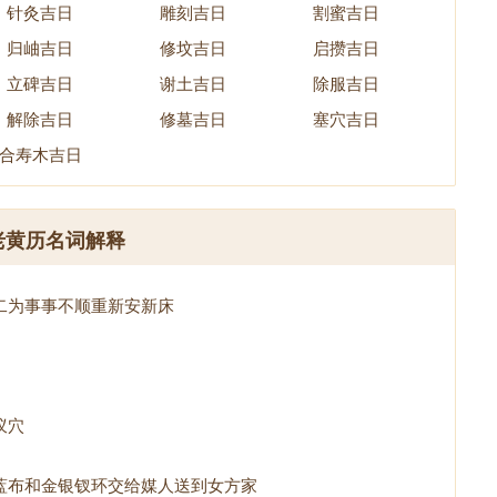
针灸吉日
雕刻吉日
割蜜吉日
归岫吉日
修坟吉日
启攒吉日
立碑吉日
谢土吉日
除服吉日
解除吉日
修墓吉日
塞穴吉日
合寿木吉日
老黄历名词解释
二为事事不顺重新安新床
蚁穴
蓝布和金银钗环交给媒人送到女方家