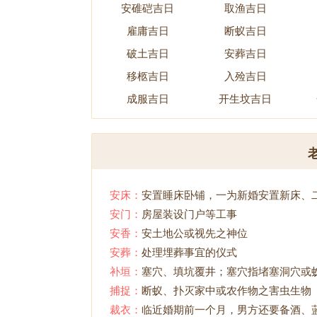
安碓硙吉日
取渔吉日
雇庸吉日
断蚁吉日
破土吉日
安葬吉日
移柩吉日
入殓吉日
成服吉日
开生坟吉日
安床：
安置睡床卧铺，一为新婚安置新床、
安门：
房屋装设门户等工事
安香：
安土地公或视先之神位
安葬：
处理埋葬事宜的仪式
补垣：
塞穴、填坑覆井；塞穴指堵塞洞穴或
捕捉：
断蚁、扑灭家中或农作物之害虫生物
裁衣：
临近婚期前一个月，男方还要备酒、