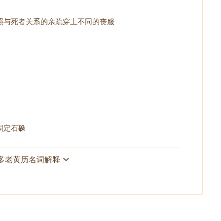
照与死者关系的亲疏穿上不同的丧服
固定石磉
多老黄历名词解释
入蓄池
之出火、安香