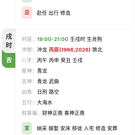
忌
赴任 出行 修造
戌
时辰：
19:00-21:00
壬戌时 生肖狗
时
冲煞：
冲龙
丙辰(1966,2026)
煞北
吉
八字：
丙午 丙申 癸丑 壬戌
星神：
青龙
吉神：
青龙 武曲
凶煞：
日刑 路空
五行：
大海水
财喜福：
财神正南 喜神正南
宜
纳采 嫁娶 安床 移徙 入宅 修造 安葬