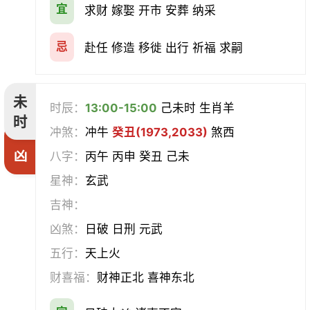
宜
求财 嫁娶 开市 安葬 纳采
忌
赴任 修造 移徙 出行 祈福 求嗣
未
时辰：
13:00-15:00
己未时 生肖羊
时
冲煞：
冲牛
癸丑(1973,2033)
煞西
凶
八字：
丙午 丙申 癸丑 己未
星神：
玄武
吉神：
凶煞：
日破 日刑 元武
五行：
天上火
财喜福：
财神正北 喜神东北