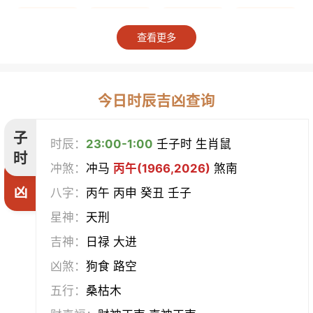
上梁
竖柱
掘井
破屋
查看更多
补垣
拆卸
起基
开池
开柱眼
平治道涂
造桥
定磉
今日时辰吉凶查询
造屋
坏垣
作灶
作梁
子
时辰：
23:00-1:00
壬子时 生肖鼠
时
冲煞：
冲马
丙午(1966,2026)
煞南
造仓
修饰垣墙
造船
合脊
凶
八字：
丙午 丙申 癸丑 壬子
作厕
筑堤
开渠
启钻
星神：
天刑
吉神：
日禄 大进
造畜稠
盖屋
修门
开市
凶煞：
狗食 路空
挂匾
立卷
纳财
开仓
五行：
桑枯木