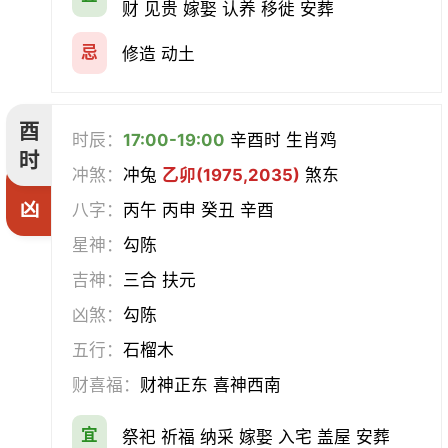
财 见贵 嫁娶 认养 移徙 安葬
忌
修造 动土
酉
时辰：
17:00-19:00
辛酉时 生肖鸡
时
冲煞：
冲兔
乙卯(1975,2035)
煞东
凶
八字：
丙午 丙申 癸丑 辛酉
星神：
勾陈
吉神：
三合 扶元
凶煞：
勾陈
五行：
石榴木
财喜福：
财神正东 喜神西南
宜
祭祀 祈福 纳采 嫁娶 入宅 盖屋 安葬