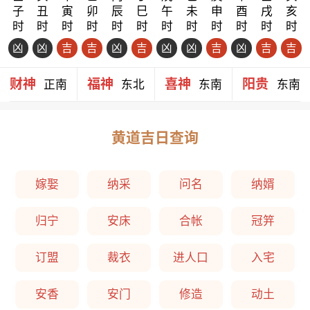
子
丑
寅
卯
辰
巳
午
未
申
酉
戌
亥
时
时
时
时
时
时
时
时
时
时
时
时
凶
凶
吉
吉
凶
吉
凶
凶
吉
凶
吉
吉
财神
福神
喜神
阳贵
正南
东北
东南
东南
黄道吉日查询
嫁娶
纳采
问名
纳婿
归宁
安床
合帐
冠笄
订盟
裁衣
进人口
入宅
安香
安门
修造
动土