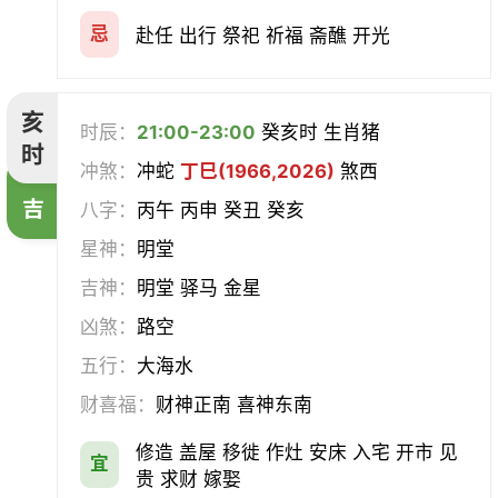
忌
赴任 出行 祭祀 祈福 斋醮 开光
亥
时辰：
21:00-23:00
癸亥时 生肖猪
时
冲煞：
冲蛇
丁巳(1966,2026)
煞西
吉
八字：
丙午 丙申 癸丑 癸亥
星神：
明堂
吉神：
明堂 驿马 金星
凶煞：
路空
五行：
大海水
财喜福：
财神正南 喜神东南
修造 盖屋 移徙 作灶 安床 入宅 开市 见
宜
贵 求财 嫁娶