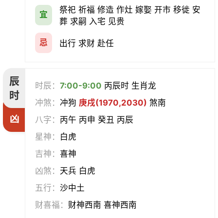
祭祀 祈福 修造 作灶 嫁娶 开市 移徙 安
宜
葬 求嗣 入宅 见贵
忌
出行 求财 赴任
辰
时辰：
7:00-9:00
丙辰时 生肖龙
时
冲煞：
冲狗
庚戌(1970,2030)
煞南
凶
八字：
丙午 丙申 癸丑 丙辰
星神：
白虎
吉神：
喜神
凶煞：
天兵 白虎
五行：
沙中土
财喜福：
财神西南 喜神西南