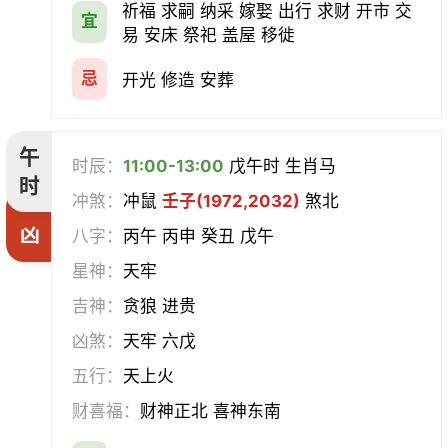
祈福 求嗣 纳采 嫁娶 出行 求财 开市 交
宜
易 安床 祭祀 盖屋 移徙
忌
开光 修造 安葬
午
时辰：
11:00-13:00
戊午时 生肖马
时
冲煞：
冲鼠
壬子(1972,2032)
煞北
凶
八字：
丙午 丙申 癸丑 戊午
星神：
天牢
吉神：
贪狼 进贵
凶煞：
天牢 六戊
五行：
天上火
财喜福：
财神正北 喜神东南