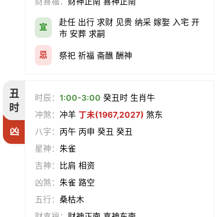
财喜福：
财神正南 喜神正南
经络
酝酿
造车器
交易
赴任 出行 求财 见贵 纳采 嫁娶 入宅 开
宜
赴任
立券
置产
出货财
市 安葬 求嗣
祭祀
祈福
求嗣
开光
忌
祭祀 祈福 斋醮 酬神
沐浴
齐醮
酬神
塑绘
丑
时辰：
1:00-3:00
癸丑时 生肖牛
普渡
造庙
斋醮
出行
时
冲煞：
冲羊
丁未(1967,2027)
煞东
凶
移徙
分居
出火
理发
八字：
丙午 丙申 癸丑 癸丑
星神：
朱雀
习艺
栽种
纳畜
捕捉
吉神：
比肩 相资
放水
畋猎
教牛马
整手足甲
凶煞：
朱雀 路空
五行：
桑枯木
求医
治病
安机械
牧养
财喜福：
财神正南 喜神东南