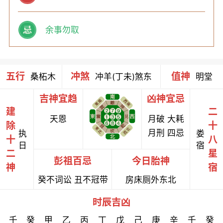
余事勿取
五行
冲煞
值神
桑柘木
冲羊(丁未)煞东
明堂
吉神宜趋
凶神宜忌
建
二
天恩
月破 大耗
除
十
月刑 四忌
执
娄
十
八
日
宿
二
星
彭祖百忌
今日胎神
神
宿
癸不词讼 丑不冠带
房床厕外东北
时辰吉凶
壬
癸
甲
乙
丙
丁
戊
己
庚
辛
壬
癸