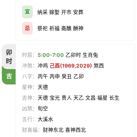
宜
纳采 嫁娶 开市 安葬
忌
祭祀 祈福 斋醮 酬神
卯
时辰：
5:00-7:00
乙卯时 生肖兔
时
冲煞：
冲鸡
己酉(1969,2029)
煞西
吉
八字：
丙午 丙申 癸丑 乙卯
星神：
天德
吉神：
天德 宝光 贵人 天乙 文昌 福星 长生
凶煞：
旬空
五行：
大溪水
财喜福：
财神东北 喜神西北