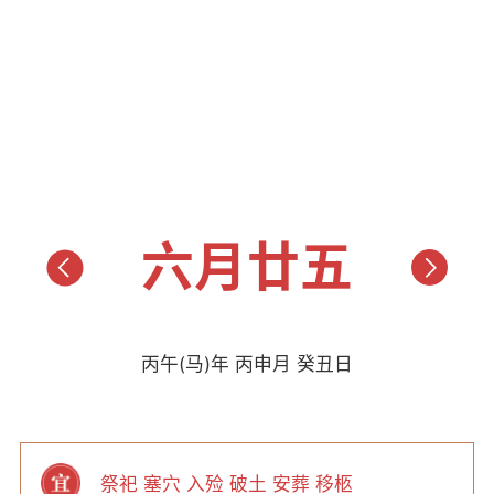
六月廿五
丙午(马)年 丙申月 癸丑日
祭祀 塞穴 入殓 破土 安葬 移柩