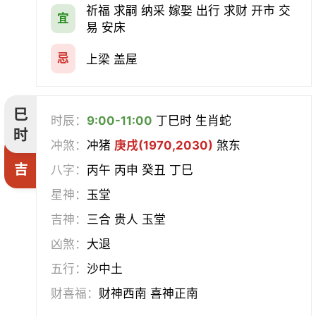
祈福 求嗣 纳采 嫁娶 出行 求财 开市 交
宜
易 安床
忌
上梁 盖屋
巳
时辰：
9:00-11:00
丁巳时 生肖蛇
时
冲煞：
冲猪
庚戌(1970,2030)
煞东
吉
八字：
丙午 丙申 癸丑 丁巳
星神：
玉堂
吉神：
三合 贵人 玉堂
凶煞：
大退
五行：
沙中土
财喜福：
财神西南 喜神正南