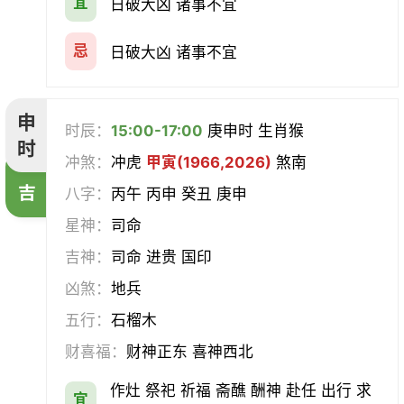
宜
日破大凶 诸事不宜
忌
日破大凶 诸事不宜
申
时辰：
15:00-17:00
庚申时 生肖猴
时
冲煞：
冲虎
甲寅(1966,2026)
煞南
吉
八字：
丙午 丙申 癸丑 庚申
星神：
司命
吉神：
司命 进贵 国印
凶煞：
地兵
五行：
石榴木
财喜福：
财神正东 喜神西北
作灶 祭祀 祈福 斋醮 酬神 赴任 出行 求
宜