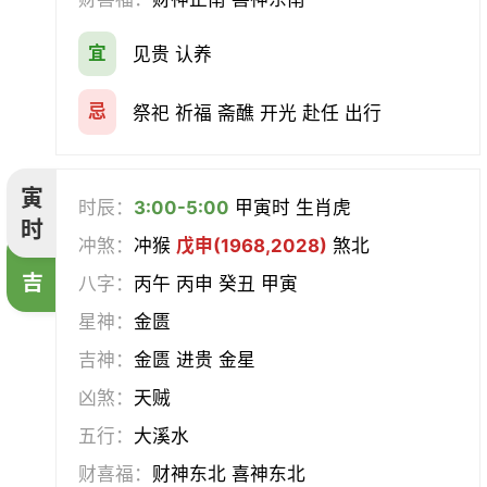
会亲友
伐木
架马
扫舍
宜
见贵 认养
入学
结网
安碓硙
取渔
忌
祭祀 祈福 斋醮 开光 赴任 出行
针灸
雕刻
割蜜
雇庸
寅
时辰：
3:00-5:00
甲寅时 生肖虎
断蚁
归岫
修坟
启攒
时
冲煞：
冲猴
戊申(1968,2028)
煞北
破土
安葬
立碑
谢土
吉
八字：
丙午 丙申 癸丑 甲寅
星神：
金匮
除服
移柩
入殓
解除
吉神：
金匮 进贵 金星
修墓
塞穴
成服
开生坟
凶煞：
天贼
五行：
大溪水
合寿木
财喜福：
财神东北 喜神东北