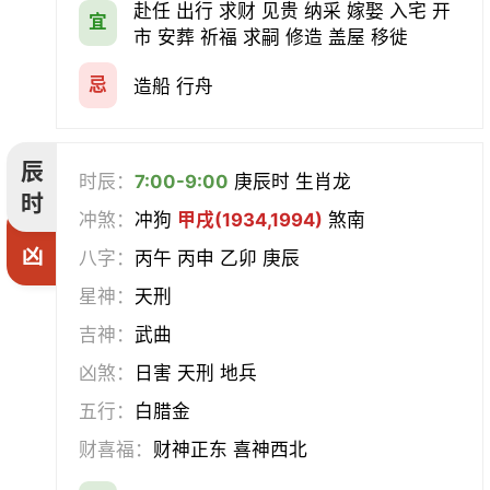
赴任 出行 求财 见贵 纳采 嫁娶 入宅 开
宜
市 安葬 祈福 求嗣 修造 盖屋 移徙
忌
造船 行舟
辰
时辰：
7:00-9:00
庚辰时 生肖龙
时
冲煞：
冲狗
甲戌(1934,1994)
煞南
凶
八字：
丙午 丙申 乙卯 庚辰
星神：
天刑
吉神：
武曲
凶煞：
日害 天刑 地兵
五行：
白腊金
财喜福：
财神正东 喜神西北