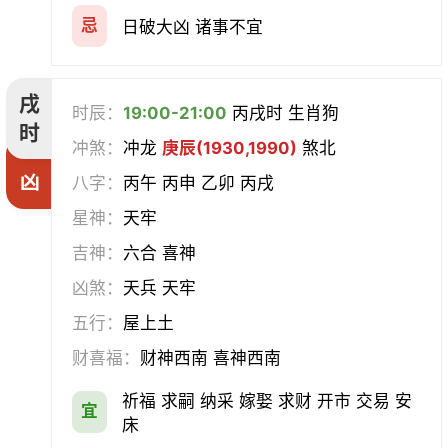
忌
日破大凶 诸事不宜
戌
时辰：
19:00-21:00
丙戌时 生肖狗
时
冲煞：
冲龙
庚辰(1930,1990)
煞北
凶
八字：
丙午 丙申 乙卯 丙戌
星神：
天牢
吉神：
六合 喜神
凶煞：
天兵 天牢
五行：
屋上土
财喜福：
财神西南 喜神西南
祈福 求嗣 纳采 嫁娶 求财 开市 交易 安
宜
床