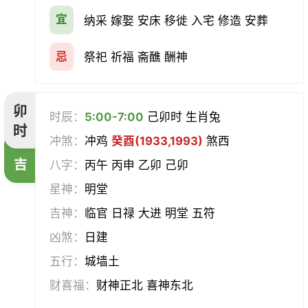
宜
纳采 嫁娶 安床 移徙 入宅 修造 安葬
忌
祭祀 祈福 斋醮 酬神
卯
时辰：
5:00-7:00
己卯时 生肖兔
时
冲煞：
冲鸡
癸酉(1933,1993)
煞西
吉
八字：
丙午 丙申 乙卯 己卯
星神：
明堂
吉神：
临官 日禄 大进 明堂 五符
凶煞：
日建
五行：
城墙土
财喜福：
财神正北 喜神东北