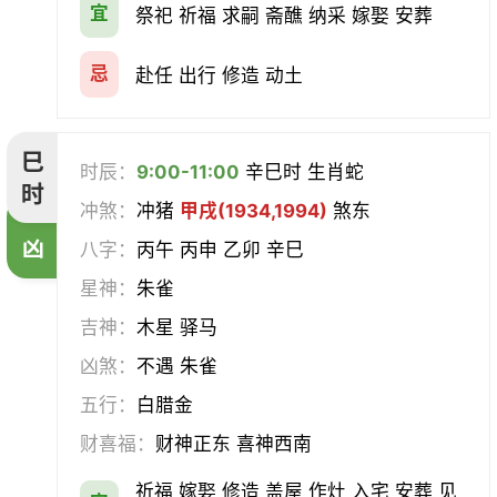
宜
祭祀 祈福 求嗣 斋醮 纳采 嫁娶 安葬
忌
赴任 出行 修造 动土
巳
时辰：
9:00-11:00
辛巳时 生肖蛇
时
冲煞：
冲猪
甲戌(1934,1994)
煞东
凶
八字：
丙午 丙申 乙卯 辛巳
星神：
朱雀
吉神：
木星 驿马
凶煞：
不遇 朱雀
五行：
白腊金
财喜福：
财神正东 喜神西南
祈福 嫁娶 修造 盖屋 作灶 入宅 安葬 见