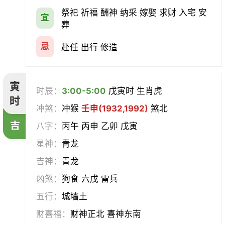
会亲友
伐木
架马
扫舍
祭祀 祈福 酬神 纳采 嫁娶 求财 入宅 安
宜
葬
入学
结网
安碓硙
取渔
忌
赴任 出行 修造
针灸
雕刻
割蜜
雇庸
寅
时辰：
3:00-5:00
戊寅时 生肖虎
断蚁
归岫
修坟
启攒
时
冲煞：
冲猴
壬申(1932,1992)
煞北
破土
安葬
立碑
谢土
吉
八字：
丙午 丙申 乙卯 戊寅
星神：
青龙
除服
移柩
入殓
解除
吉神：
青龙
修墓
塞穴
成服
开生坟
凶煞：
狗食 六戊 雷兵
五行：
城墙土
合寿木
财喜福：
财神正北 喜神东南