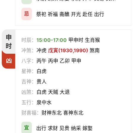
忌
祭祀 祈福 斋醮 开光 赴任 出行
申
时辰：
15:00-17:00
甲申时 生肖猴
时
冲煞：
冲虎
戊寅(1930,1990)
煞南
凶
八字：
丙午 丙申 乙卯 甲申
星神：
白虎
吉神：
贵人
凶煞：
白虎 天贼 大退
五行：
泉中水
财喜福：
财神东北 喜神东北
宜
出行 求财 见贵 纳采 嫁娶