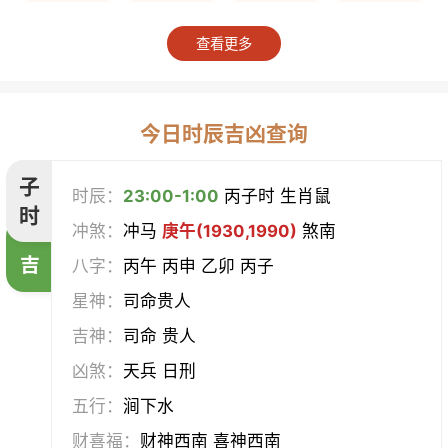
上梁
竖柱
掘井
破屋
查看更多
补垣
拆卸
起基
开池
开柱眼
平治道涂
造桥
定磉
今日时辰吉凶查询
造屋
坏垣
作灶
作梁
子
时辰：
23:00-1:00
丙子时 生肖鼠
时
冲煞：
冲马
庚午(1930,1990)
煞南
造仓
修饰垣墙
造船
合脊
吉
八字：
丙午 丙申 乙卯 丙子
作厕
筑堤
开渠
启钻
星神：
司命贵人
吉神：
司命 贵人
造畜稠
盖屋
修门
开市
凶煞：
天兵 日刑
挂匾
立卷
纳财
开仓
五行：
涧下水
财喜福：
财神西南 喜神西南
经络
酝酿
造车器
交易