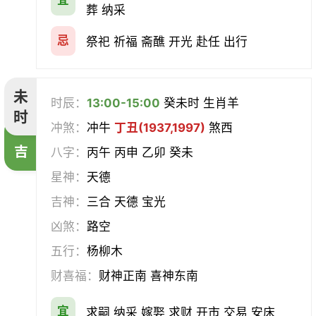
宜
葬 纳采
忌
祭祀 祈福 斋醮 开光 赴任 出行
未
时辰：
13:00-15:00
癸未时 生肖羊
时
冲煞：
冲牛
丁丑(1937,1997)
煞西
吉
八字：
丙午 丙申 乙卯 癸未
星神：
天德
吉神：
三合 天德 宝光
凶煞：
路空
五行：
杨柳木
财喜福：
财神正南 喜神东南
宜
求嗣 纳采 嫁娶 求财 开市 交易 安床