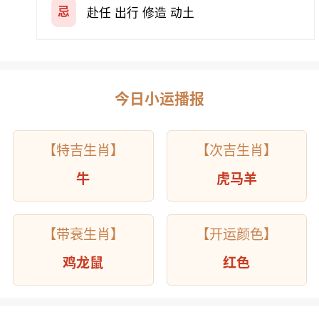
忌
赴任 出行 修造 动土
今日小运播报
【特吉生肖】
【次吉生肖】
牛
虎马羊
【带衰生肖】
【开运颜色】
鸡龙鼠
红色