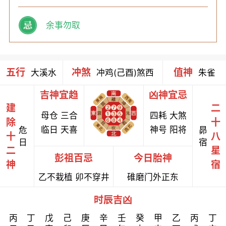
余事勿取
五行
冲煞
值神
大溪水
冲鸡(己酉)煞西
朱雀
吉神宜趋
凶神宜忌
建
二
母仓 三合
四耗 大煞
除
十
临日 天喜
神号 阳将
危
昴
十
八
日
宿
二
星
彭祖百忌
今日胎神
神
宿
乙不栽植 卯不穿井
碓磨门外正东
时辰吉凶
丙
丁
戊
己
庚
辛
壬
癸
甲
乙
丙
丁