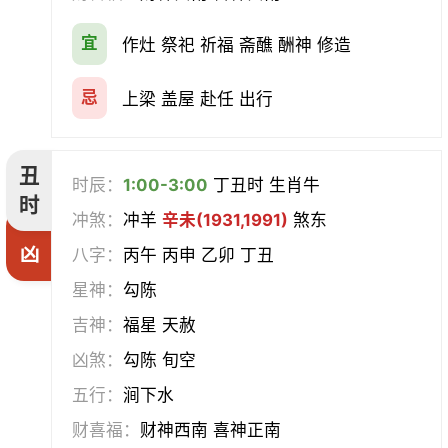
宜
作灶 祭祀 祈福 斋醮 酬神 修造
赴任
立券
置产
出货财
忌
上梁 盖屋 赴任 出行
祭祀
祈福
求嗣
开光
沐浴
齐醮
酬神
塑绘
丑
时辰：
1:00-3:00
丁丑时 生肖牛
时
普渡
造庙
斋醮
出行
冲煞：
冲羊
辛未(1931,1991)
煞东
凶
八字：
丙午 丙申 乙卯 丁丑
移徙
分居
出火
理发
星神：
勾陈
习艺
栽种
纳畜
捕捉
吉神：
福星 天赦
凶煞：
勾陈 旬空
放水
畋猎
教牛马
整手足甲
五行：
涧下水
求医
治病
安机械
牧养
财喜福：
财神西南 喜神正南