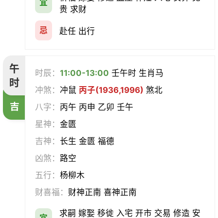
宜
贵 求财
忌
赴任 出行
午
时辰：
11:00-13:00
壬午时 生肖马
时
冲煞：
冲鼠
丙子(1936,1996)
煞北
吉
八字：
丙午 丙申 乙卯 壬午
星神：
金匮
吉神：
长生 金匮 福德
凶煞：
路空
五行：
杨柳木
财喜福：
财神正南 喜神正南
求嗣 嫁娶 移徙 入宅 开市 交易 修造 安