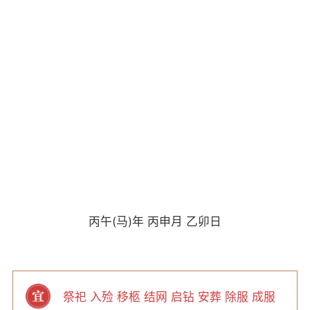
丙午(马)年 丙申月 乙卯日
祭祀 入殓 移柩 结网 启钻 安葬 除服 成服