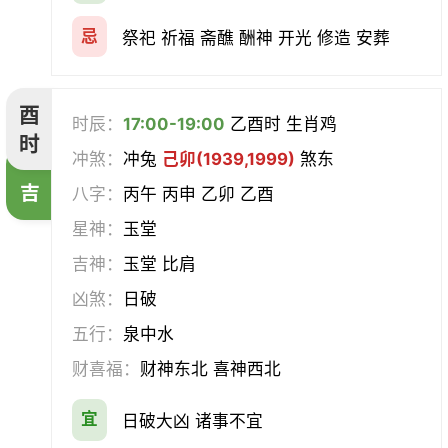
忌
祭祀 祈福 斋醮 酬神 开光 修造 安葬
酉
时辰：
17:00-19:00
乙酉时 生肖鸡
时
冲煞：
冲兔
己卯(1939,1999)
煞东
吉
八字：
丙午 丙申 乙卯 乙酉
星神：
玉堂
吉神：
玉堂 比肩
凶煞：
日破
五行：
泉中水
财喜福：
财神东北 喜神西北
宜
日破大凶 诸事不宜