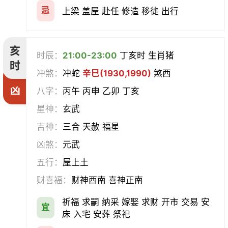
忌
上梁 盖屋 赴任 修造 移徙 出行
亥
时辰：
21:00-23:00
丁亥时 生肖猪
时
冲煞：
冲蛇
辛巳(1930,1990)
煞西
凶
八字：
丙午 丙申 乙卯 丁亥
星神：
玄武
吉神：
三合 天赦 福星
凶煞：
元武
五行：
屋上土
财喜福：
财神西南 喜神正南
祈福 求嗣 纳采 嫁娶 求财 开市 交易 安
宜
床 入宅 安葬 祭祀