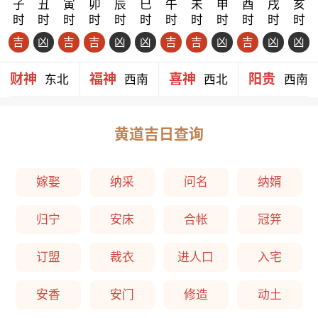
子
丑
寅
卯
辰
巳
午
未
申
酉
戌
亥
时
时
时
时
时
时
时
时
时
时
时
时
吉
凶
吉
吉
凶
凶
吉
吉
凶
吉
凶
凶
财神
福神
喜神
阳贵
东北
西南
西北
西南
黄道吉日查询
嫁娶
纳采
问名
纳婿
归宁
安床
合帐
冠笄
订盟
裁衣
进人口
入宅
安香
安门
修造
动土