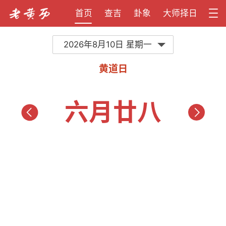
首页
查吉
卦象
大师择日
2026年8月10日 星期一
黄道日
六月廿八