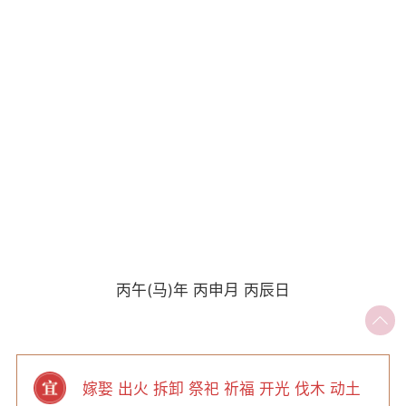
丙午(马)年 丙申月 丙辰日
嫁娶 出火 拆卸 祭祀 祈福 开光 伐木 动土