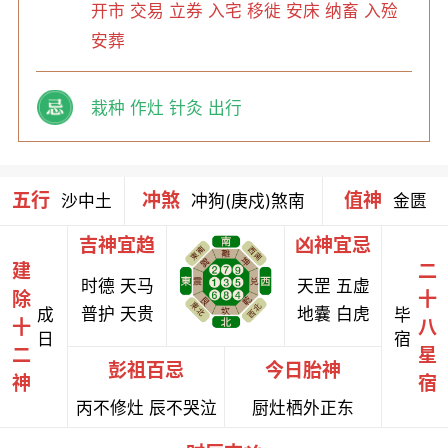
开市 交易 立券 入宅 移徙 安床 纳畜 入殓
安葬
栽种 作灶 针灸 出行
五行
冲煞
值神
沙中土
冲狗(庚戍)煞南
金匮
吉神宜趋
凶神宜忌
建
二
时德 天马
天罡 五虚
除
十
普护 天贵
地囊 白虎
成
毕
十
八
日
宿
二
星
彭祖百忌
今日胎神
神
宿
丙不修灶 辰不哭泣
厨灶栖外正东