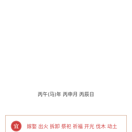
丙午(马)年 丙申月 丙辰日
嫁娶 出火 拆卸 祭祀 祈福 开光 伐木 动土