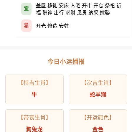
盖屋 移徙 安床 入宅 开市 开仓 祭祀 祈
宜
福 酬神 出行 求财 见贵 纳采 嫁娶
忌
开光 修造 安葬
今日小运播报
【特吉生肖】
【次吉生肖】
牛
蛇羊猴
【带衰生肖】
【开运颜色】
狗兔龙
金色