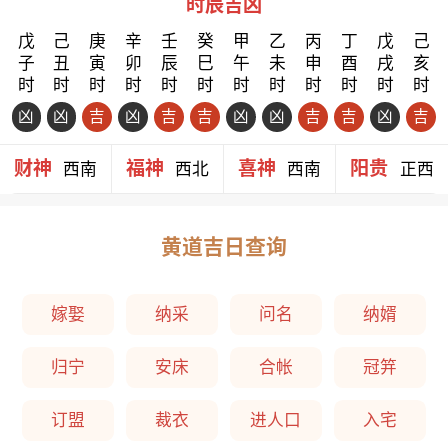
时辰吉凶
戊
己
庚
辛
壬
癸
甲
乙
丙
丁
戊
己
子
丑
寅
卯
辰
巳
午
未
申
酉
戌
亥
时
时
时
时
时
时
时
时
时
时
时
时
凶
凶
吉
凶
吉
吉
凶
凶
吉
吉
凶
吉
财神
福神
喜神
阳贵
西南
西北
西南
正西
黄道吉日查询
嫁娶
纳采
问名
纳婿
归宁
安床
合帐
冠笄
订盟
裁衣
进人口
入宅