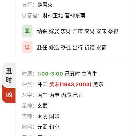
挂匾
立卷
纳财
开仓
五行：
霹雳火
财喜福：
财神正北 喜神东南
经络
酝酿
造车器
交易
宜
纳采 嫁娶 求财 开市 交易 安床 祭祀
赴任
立券
置产
出货财
忌
赴任 修造 移徙 出行 祈福 求嗣
祭祀
祈福
求嗣
开光
沐浴
齐醮
酬神
塑绘
丑
时辰：
1:00-3:00
己丑时 生肖牛
时
普渡
造庙
斋醮
出行
冲煞：
冲羊
癸未(1943,2003)
煞东
凶
八字：
丙午 丙申 丙辰 己丑
移徙
分居
出火
理发
星神：
玄武
习艺
栽种
纳畜
捕捉
吉神：
太阴 国印
凶煞：
元武 旬空
放水
畋猎
教牛马
整手足甲