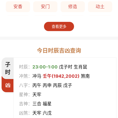
安香
安门
修造
动土
上梁
竖柱
掘井
破屋
查看更多
补垣
拆卸
起基
开池
开柱眼
平治道涂
造桥
定磉
今日时辰吉凶查询
造屋
坏垣
作灶
作梁
子
时辰：
23:00-1:00
戊子时 生肖鼠
时
冲煞：
冲马
壬午(1942,2002)
煞南
造仓
修饰垣墙
造船
合脊
凶
八字：
丙午 丙申 丙辰 戊子
作厕
筑堤
开渠
启钻
星神：
天牢
吉神：
三合 福星
造畜稠
盖屋
修门
开市
凶煞：
天牢 六戊