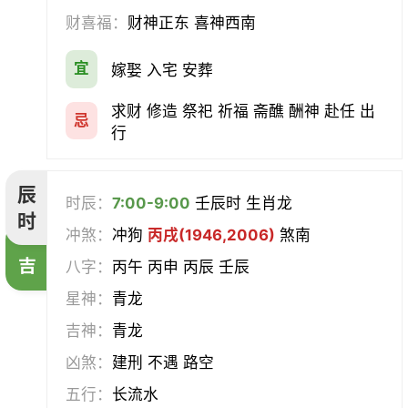
财喜福：
财神正东 喜神西南
宜
嫁娶 入宅 安葬
求财 修造 祭祀 祈福 斋醮 酬神 赴任 出
忌
行
辰
时辰：
7:00-9:00
壬辰时 生肖龙
时
冲煞：
冲狗
丙戌(1946,2006)
煞南
吉
八字：
丙午 丙申 丙辰 壬辰
星神：
青龙
吉神：
青龙
凶煞：
建刑 不遇 路空
五行：
长流水