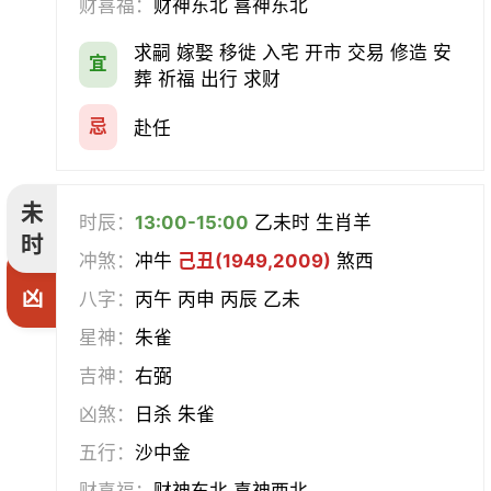
财喜福：
财神东北 喜神东北
求嗣 嫁娶 移徙 入宅 开市 交易 修造 安
宜
葬 祈福 出行 求财
忌
赴任
未
时辰：
13:00-15:00
乙未时 生肖羊
时
冲煞：
冲牛
己丑(1949,2009)
煞西
凶
八字：
丙午 丙申 丙辰 乙未
星神：
朱雀
吉神：
右弼
凶煞：
日杀 朱雀
五行：
沙中金