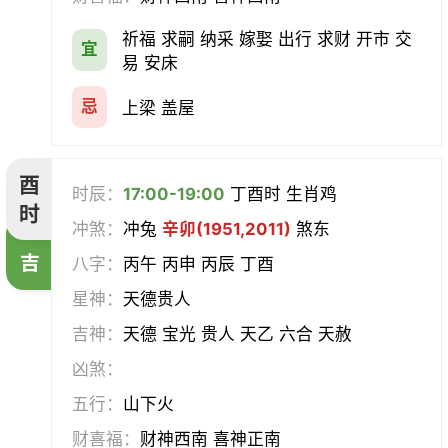
祈福 求嗣 纳采 嫁娶 出行 求财 开市 交
宜
易 安床
忌
上梁 盖屋
酉
时辰：
17:00-19:00
丁酉时 生肖鸡
时
冲煞：
冲兔
辛卯(1951,2011)
煞东
吉
八字：
丙午 丙申 丙辰 丁酉
星神：
天德贵人
吉神：
天德 宝光 贵人 天乙 六合 天赦
凶煞：
五行：
山下火
财喜福：
财神西南 喜神正南