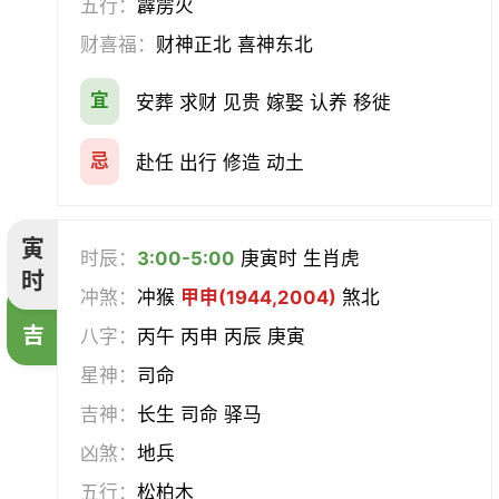
五行：
霹雳火
求医
治病
安机械
牧养
财喜福：
财神正北 喜神东北
会亲友
伐木
架马
扫舍
宜
安葬 求财 见贵 嫁娶 认养 移徙
入学
结网
安碓硙
取渔
忌
赴任 出行 修造 动土
针灸
雕刻
割蜜
雇庸
寅
时辰：
3:00-5:00
庚寅时 生肖虎
断蚁
归岫
修坟
启攒
时
冲煞：
冲猴
甲申(1944,2004)
煞北
破土
安葬
立碑
谢土
吉
八字：
丙午 丙申 丙辰 庚寅
星神：
司命
除服
移柩
入殓
解除
吉神：
长生 司命 驿马
修墓
塞穴
成服
开生坟
凶煞：
地兵
五行：
松柏木