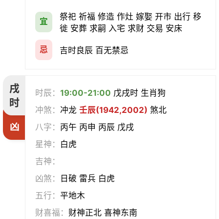
祭祀 祈福 修造 作灶 嫁娶 开市 出行 移
宜
徙 安葬 求嗣 入宅 求财 交易 安床
忌
吉时良辰 百无禁忌
戌
时辰：
19:00-21:00
戊戌时 生肖狗
时
冲煞：
冲龙
壬辰(1942,2002)
煞北
凶
八字：
丙午 丙申 丙辰 戊戌
星神：
白虎
吉神：
凶煞：
日破 雷兵 白虎
五行：
平地木
财喜福：
财神正北 喜神东南