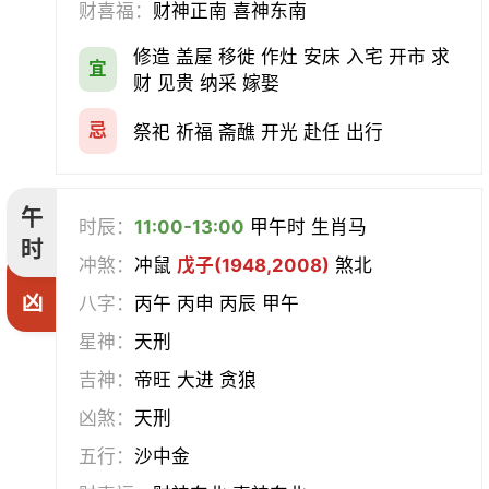
财喜福：
财神正南 喜神东南
修造 盖屋 移徙 作灶 安床 入宅 开市 求
宜
财 见贵 纳采 嫁娶
忌
祭祀 祈福 斋醮 开光 赴任 出行
午
时辰：
11:00-13:00
甲午时 生肖马
时
冲煞：
冲鼠
戊子(1948,2008)
煞北
凶
八字：
丙午 丙申 丙辰 甲午
星神：
天刑
吉神：
帝旺 大进 贪狼
凶煞：
天刑
五行：
沙中金