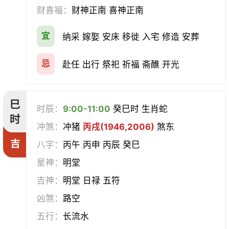
财喜福：
财神正南 喜神正南
宜
纳采 嫁娶 安床 移徙 入宅 修造 安葬
忌
赴任 出行 祭祀 祈福 斋醮 开光
巳
时辰：
9:00-11:00
癸巳时 生肖蛇
时
冲煞：
冲猪
丙戌(1946,2006)
煞东
吉
八字：
丙午 丙申 丙辰 癸巳
星神：
明堂
吉神：
明堂 日禄 五符
凶煞：
路空
五行：
长流水