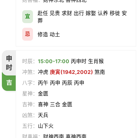
财喜福：
财神东北 喜神西北
赴任 见贵 求财 出行 嫁娶 认养 移徙 安
宜
葬
忌
修造 动土
申
时辰：
15:00-17:00
丙申时 生肖猴
时
冲煞：
冲虎
庚寅(1942,2002)
煞南
吉
八字：
丙午 丙申 丙辰 丙申
星神：
金匮
吉神：
喜神 三合 金匮
凶煞：
天兵
五行：
山下火
财喜福：
财神西南 喜神西南