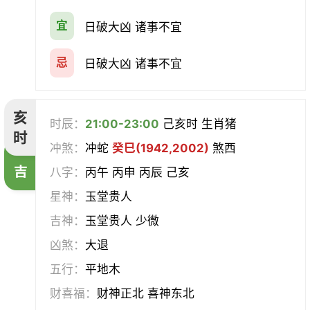
宜
日破大凶 诸事不宜
忌
日破大凶 诸事不宜
亥
时辰：
21:00-23:00
己亥时 生肖猪
时
冲煞：
冲蛇
癸巳(1942,2002)
煞西
吉
八字：
丙午 丙申 丙辰 己亥
星神：
玉堂贵人
吉神：
玉堂贵人 少微
凶煞：
大退
五行：
平地木
财喜福：
财神正北 喜神东北