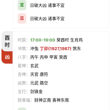
宜
日破大凶 诸事不宜
忌
日破大凶 诸事不宜
酉
时辰：
17:00-19:00
癸酉时 生肖鸡
时
冲煞：
冲兔
丁卯(1927,1987)
煞东
凶
八字：
丙午 丙申 甲寅 癸酉
星神：
玄武
吉神：
天官 唐符
凶煞：
元武 路空
五行：
剑锋金
财喜福：
财神正南 喜神东南