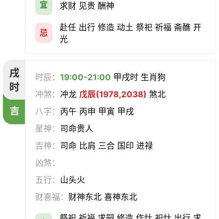
宜
求财 见贵 酬神
赴任 出行 修造 动土 祭祀 祈福 斋醮 开
忌
光
戌
时辰：
19:00-21:00
甲戌时 生肖狗
时
冲煞：
冲龙
戊辰(1978,2038)
煞北
吉
八字：
丙午 丙申 甲寅 甲戌
星神：
司命贵人
吉神：
司命 比肩 三合 国印 进禄
凶煞：
五行：
山头火
财喜福：
财神东北 喜神东北
祭祀 祈福 求嗣 修造 作灶 祀灶 出行 求