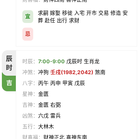
求嗣 嫁娶 移徙 入宅 开市 交易 修造 安
宜
葬 赴任 出行 求财
忌
辰
时辰：
7:00-9:00
戊辰时 生肖龙
时
冲煞：
冲狗
壬戌(1982,2042)
煞南
吉
八字：
丙午 丙申 甲寅 戊辰
星神：
金匮
吉神：
金匮 右弼
凶煞：
六戊 雷兵
五行：
大林木
财喜福：
财神正北 喜神东南