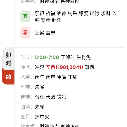
财喜福：
财神西南 喜神西南
祭祀 祈福 酬神 纳采 嫁娶 出行 求财 入
宜
宅 安葬 赴任
忌
上梁 盖屋
卯
时辰：
5:00-7:00
丁卯时 生肖兔
时
冲煞：
冲鸡
辛酉(1981,2041)
煞西
凶
八字：
丙午 丙申 甲寅 丁卯
星神：
朱雀
吉神：
帝旺 天赦 贪狼
凶煞：
朱雀
五行：
炉中火
财喜福：
财神西南 喜神正南