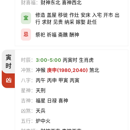
财喜福：
财神东北 喜神西北
会亲友
伐木
架马
扫舍
修造 盖屋 移徙 作灶 安床 入宅 开市 出
宜
行 求财 见贵 纳采 嫁娶 赴任
入学
结网
安碓硙
取渔
忌
祭祀 祈福 斋醮 酬神
针灸
雕刻
割蜜
雇庸
寅
断蚁
归岫
修坟
启攒
时辰：
3:00-5:00
丙寅时 生肖虎
时
冲煞：
冲猴
庚申(1980,2040)
煞北
破土
安葬
立碑
谢土
凶
八字：
丙午 丙申 甲寅 丙寅
除服
移柩
入殓
解除
星神：
天刑
吉神：
福星 日禄 喜神
修墓
塞穴
成服
开生坟
凶煞：
天兵
合寿木
五行：
炉中火