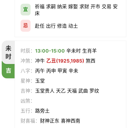
祈福 求嗣 纳采 嫁娶 求财 开市 交易 安
宜
床
忌
赴任 出行 修造 动土
未
时辰：
13:00-15:00
辛未时 生肖羊
时
冲煞：
冲牛
乙丑(1925,1985)
煞西
吉
八字：
丙午 丙申 甲寅 辛未
星神：
玉堂
吉神：
玉堂贵人 天乙 天福 武曲 罗纹
凶煞：
五行：
路旁土
财喜福：
财神正东 喜神西南