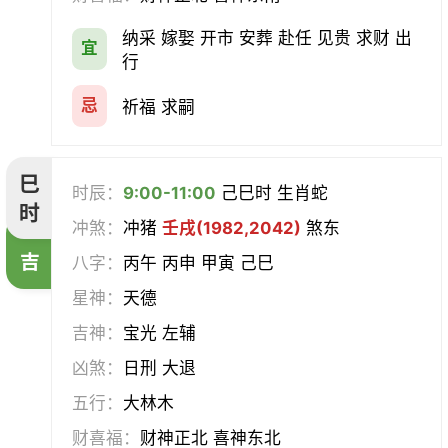
纳采 嫁娶 开市 安葬 赴任 见贵 求财 出
宜
行
忌
祈福 求嗣
巳
时辰：
9:00-11:00
己巳时 生肖蛇
时
冲煞：
冲猪
壬戌(1982,2042)
煞东
吉
八字：
丙午 丙申 甲寅 己巳
星神：
天德
吉神：
宝光 左辅
凶煞：
日刑 大退
五行：
大林木
财喜福：
财神正北 喜神东北