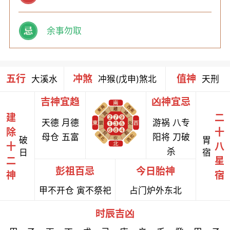
余事勿取
五行
冲煞
值神
大溪水
冲猴(戊申)煞北
天刑
吉神宜趋
凶神宜忌
建
二
天德 月德
游祸 八专
除
十
母仓 五富
阳将 刀破
破
胃
十
八
杀
日
宿
二
星
彭祖百忌
今日胎神
神
宿
甲不开仓 寅不祭祀
占门炉外东北
时辰吉凶