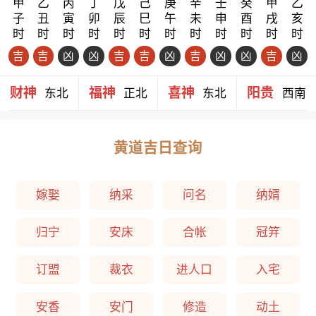
甲
乙
丙
丁
戊
己
庚
辛
壬
癸
甲
乙
子
丑
寅
卯
辰
巳
午
未
申
酉
戌
亥
时
时
时
时
时
时
时
时
时
时
时
时
吉
吉
凶
凶
吉
吉
凶
吉
凶
凶
吉
凶
财神
福神
喜神
阳贵
东北
正北
东北
西南
黄道吉日查询
嫁娶
纳采
问名
纳婿
归宁
安床
合帐
冠笄
订盟
裁衣
进人口
入宅
安香
安门
修造
动土