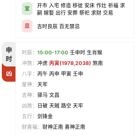
开市 入宅 修造 移徙 安床 作灶 祈福 求
宜
嗣 嫁娶 出行 安葬 祭祀 求财 交易
忌
吉时良辰 百无禁忌
申
时辰：
15:00-17:00
壬申时 生肖猴
时
冲煞：
冲虎
丙寅(1978,2038)
煞南
凶
八字：
丙午 丙申 甲寅 壬申
星神：
天牢
吉神：
驿马 文昌
凶煞：
日破 天贼 路空 天牢
五行：
剑锋金
财喜福：
财神正南 喜神正南