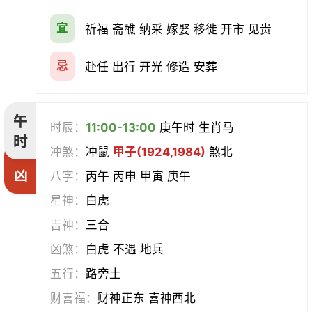
宜
祈福 斋醮 纳采 嫁娶 移徙 开市 见贵
忌
赴任 出行 开光 修造 安葬
午
时辰：
11:00-13:00
庚午时 生肖马
时
冲煞：
冲鼠
甲子(1924,1984)
煞北
凶
八字：
丙午 丙申 甲寅 庚午
星神：
白虎
吉神：
三合
凶煞：
白虎 不遇 地兵
五行：
路旁土
财喜福：
财神正东 喜神西北