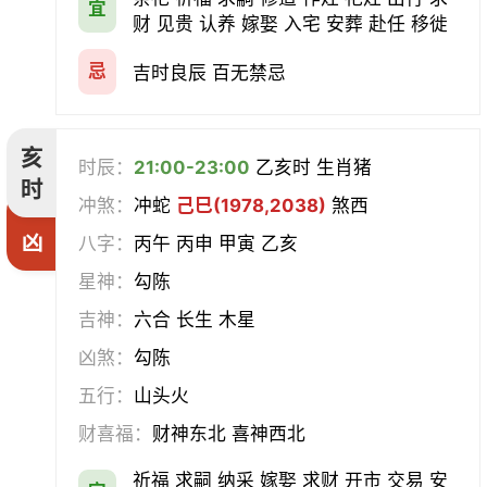
宜
财 见贵 认养 嫁娶 入宅 安葬 赴任 移徙
忌
吉时良辰 百无禁忌
亥
时辰：
21:00-23:00
乙亥时 生肖猪
时
冲煞：
冲蛇
己巳(1978,2038)
煞西
凶
八字：
丙午 丙申 甲寅 乙亥
星神：
勾陈
吉神：
六合 长生 木星
凶煞：
勾陈
五行：
山头火
财喜福：
财神东北 喜神西北
祈福 求嗣 纳采 嫁娶 求财 开市 交易 安