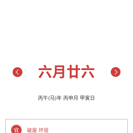
六月廿六
丙午(马)年 丙申月 甲寅日
破屋 坏垣