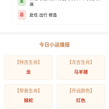
宜
床
忌
赴任 出行 修造
今日小运播报
【特吉生肖】
【次吉生肖】
龙
马羊猪
【带衰生肖】
【开运颜色】
猴蛇
红色