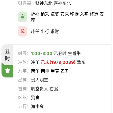
财喜福：
财神东北 喜神东北
经络
酝酿
造车器
交易
祈福 纳采 嫁娶 安床 移徙 入宅 修造 安
宜
赴任
立券
置产
出货财
葬
祭祀
祈福
求嗣
开光
忌
赴任 出行 求财
沐浴
齐醮
酬神
塑绘
丑
时辰：
1:00-3:00
乙丑时 生肖牛
普渡
造庙
斋醮
出行
时
冲煞：
冲羊
己未(1979,2039)
煞东
吉
移徙
分居
出火
理发
八字：
丙午 丙申 甲寅 乙丑
星神：
贵人明堂
习艺
栽种
纳畜
捕捉
吉神：
明堂贵人 右弼
放水
畋猎
教牛马
整手足甲
凶煞：
狗食
五行：
海中金
求医
治病
安机械
牧养