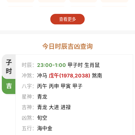
上梁
竖柱
掘井
破屋
查看更多
补垣
拆卸
起基
开池
开柱眼
平治道涂
造桥
定磉
今日时辰吉凶查询
造屋
坏垣
作灶
作梁
子
时辰：
23:00-1:00
甲子时 生肖鼠
时
冲煞：
冲马
戊午(1978,2038)
煞南
造仓
修饰垣墙
造船
合脊
吉
八字：
丙午 丙申 甲寅 甲子
作厕
筑堤
开渠
启钻
星神：
青龙
吉神：
青龙 大进 进禄
造畜稠
盖屋
修门
开市
凶煞：
旬空
挂匾
立卷
纳财
开仓
五行：
海中金