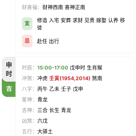
财喜福：
财神西南 喜神正南
修造 入宅 安葬 求财 见贵 嫁娶 认养 移
宜
徙
忌
赴任 出行
申
时辰：
15:00-17:00
戊申时 生肖猴
时
冲煞：
冲虎
壬寅(1954,2014)
煞南
吉
八字：
丙午 乙未 壬子 戊申
星神：
青龙
吉神：
三合 长生 青龙
凶煞：
六戊
五行：
大驿土