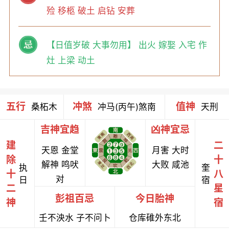
殓 移柩 破土 启钻 安葬
【日值岁破 大事勿用】 出火 嫁娶 入宅 作
灶 上梁 动土
五行
冲煞
值神
桑柘木
冲马(丙午)煞南
天刑
吉神宜趋
凶神宜忌
建
二
天恩 金堂
月害 大时
除
十
解神 鸣吠
大败 咸池
执
奎
十
八
对
日
宿
二
星
彭祖百忌
今日胎神
神
宿
壬不泱水 子不问卜
仓库碓外东北