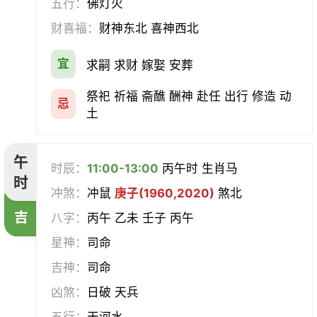
五行：
佛灯火
财喜福：
财神东北 喜神西北
宜
求嗣 求财 嫁娶 安葬
祭祀 祈福 斋醮 酬神 赴任 出行 修造 动
忌
土
午
时辰：
11:00-13:00
丙午时 生肖马
时
冲煞：
冲鼠
庚子(1960,2020)
煞北
吉
八字：
丙午 乙未 壬子 丙午
星神：
司命
吉神：
司命
凶煞：
日破 天兵