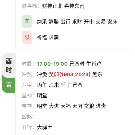
财喜福：
财神正北 喜神东南
宜
纳采 嫁娶 出行 求财 开市 交易 安床
忌
祈福 求嗣
酉
时辰：
17:00-19:00
己酉时 生肖鸡
时
冲煞：
冲兔
癸卯(1963,2023)
煞东
吉
八字：
丙午 乙未 壬子 己酉
星神：
明堂
吉神：
明堂 大进 天福 天厨 贪狼 进贵
凶煞：
五行：
大驿土