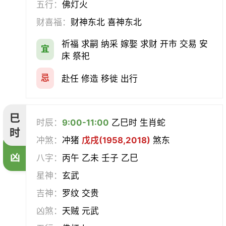
五行：
佛灯火
财喜福：
财神东北 喜神东北
祈福 求嗣 纳采 嫁娶 求财 开市 交易 安
宜
床 祭祀
忌
赴任 修造 移徙 出行
巳
时辰：
9:00-11:00
乙巳时 生肖蛇
时
冲煞：
冲猪
戊戌(1958,2018)
煞东
凶
八字：
丙午 乙未 壬子 乙巳
星神：
玄武
吉神：
罗纹 交贵
凶煞：
天贼 元武