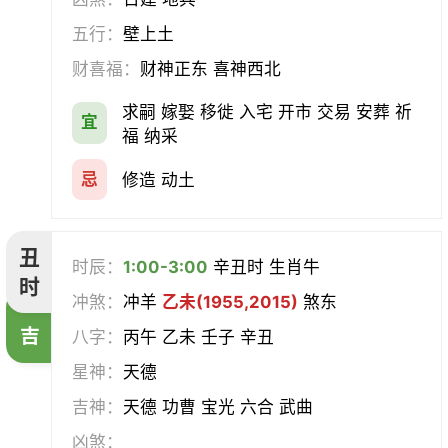
挂匾
立卷
纳财
开仓
五行：
壁上土
财喜福：
财神正东 喜神西北
经络
酝酿
造车器
交易
求嗣 嫁娶 移徙 入宅 开市 交易 安葬 祈
宜
赴任
立券
置产
出货财
福 纳采
祭祀
祈福
求嗣
开光
忌
修造 动土
沐浴
齐醮
酬神
塑绘
丑
时辰：
1:00-3:00
辛丑时 生肖牛
普渡
造庙
斋醮
出行
时
冲煞：
冲羊
乙未(1955,2015)
煞东
吉
移徙
分居
出火
理发
八字：
丙午 乙未 壬子 辛丑
星神：
天德
习艺
栽种
纳畜
捕捉
吉神：
天德 功曹 宝光 六合 武曲
放水
畋猎
教牛马
整手足甲
凶煞：