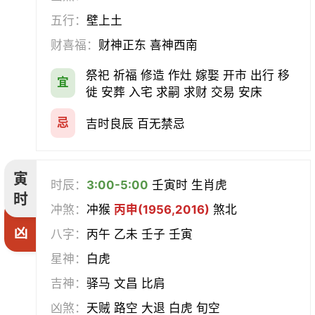
五行：
壁上土
求医
治病
安机械
牧养
财喜福：
财神正东 喜神西南
会亲友
伐木
架马
扫舍
祭祀 祈福 修造 作灶 嫁娶 开市 出行 移
宜
徙 安葬 入宅 求嗣 求财 交易 安床
入学
结网
安碓硙
取渔
忌
吉时良辰 百无禁忌
针灸
雕刻
割蜜
雇庸
寅
断蚁
归岫
修坟
启攒
时辰：
3:00-5:00
壬寅时 生肖虎
时
冲煞：
冲猴
丙申(1956,2016)
煞北
破土
安葬
立碑
谢土
凶
八字：
丙午 乙未 壬子 壬寅
除服
移柩
入殓
解除
星神：
白虎
吉神：
驿马 文昌 比肩
修墓
塞穴
成服
开生坟
凶煞：
天贼 路空 大退 白虎 旬空