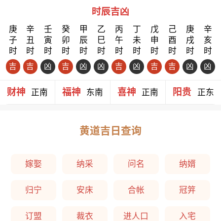
时辰吉凶
庚
辛
壬
癸
甲
乙
丙
丁
戊
己
庚
辛
子
丑
寅
卯
辰
巳
午
未
申
酉
戌
亥
时
时
时
时
时
时
时
时
时
时
时
时
吉
吉
凶
吉
凶
凶
吉
凶
吉
吉
凶
凶
财神
福神
喜神
阳贵
正南
东南
正南
正东
黄道吉日查询
嫁娶
纳采
问名
纳婿
归宁
安床
合帐
冠笄
订盟
裁衣
进人口
入宅