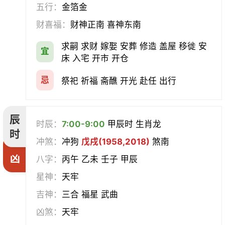
五行：
金箔金
财喜福：
财神正南 喜神东南
求嗣 求财 嫁娶 安葬 修造 盖屋 移徙 安
宜
床 入宅 开市 开仓
忌
祭祀 祈福 斋醮 开光 赴任 出行
辰
时辰：
7:00-9:00
甲辰时 生肖龙
时
冲煞：
冲狗
戊戌(1958,2018)
煞南
凶
八字：
丙午 乙未 壬子 甲辰
星神：
天牢
吉神：
三合 福星 武曲
凶煞：
天牢