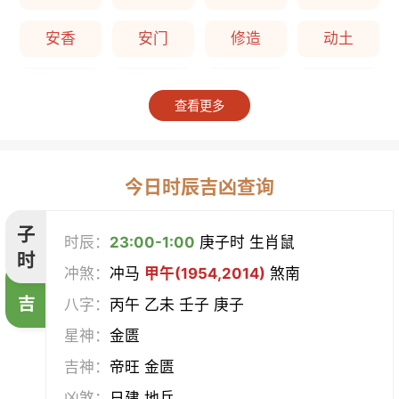
安香
安门
修造
动土
上梁
竖柱
掘井
破屋
查看更多
补垣
拆卸
起基
开池
开柱眼
平治道涂
造桥
定磉
今日时辰吉凶查询
造屋
坏垣
作灶
作梁
子
时辰：
23:00-1:00
庚子时 生肖鼠
时
冲煞：
冲马
甲午(1954,2014)
煞南
造仓
修饰垣墙
造船
合脊
吉
八字：
丙午 乙未 壬子 庚子
作厕
筑堤
开渠
启钻
星神：
金匮
吉神：
帝旺 金匮
造畜稠
盖屋
修门
开市
凶煞：
日建 地兵