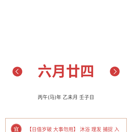
六月廿四
丙午(马)年 乙未月 壬子日
【日值岁破 大事勿用】 沐浴 理发 捕捉 入