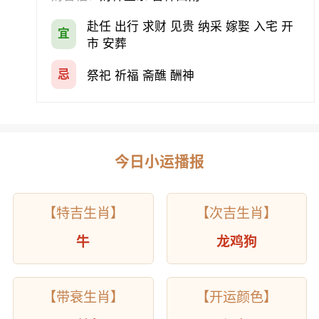
赴任 出行 求财 见贵 纳采 嫁娶 入宅 开
宜
市 安葬
忌
祭祀 祈福 斋醮 酬神
今日小运播报
【特吉生肖】
【次吉生肖】
牛
龙鸡狗
【带衰生肖】
【开运颜色】