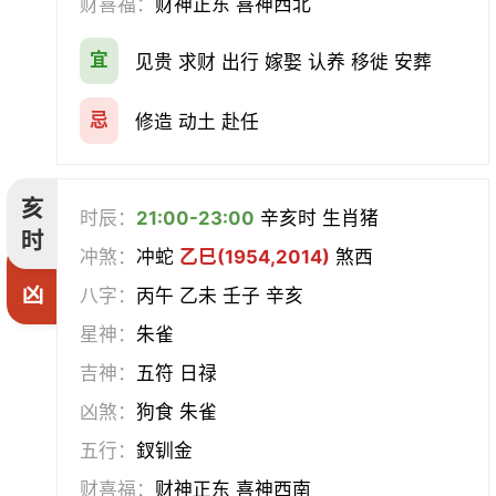
财喜福：
财神正东 喜神西北
宜
见贵 求财 出行 嫁娶 认养 移徙 安葬
忌
修造 动土 赴任
亥
时辰：
21:00-23:00
辛亥时 生肖猪
时
冲煞：
冲蛇
乙巳(1954,2014)
煞西
凶
八字：
丙午 乙未 壬子 辛亥
星神：
朱雀
吉神：
五符 日禄
凶煞：
狗食 朱雀
五行：
釵钏金
财喜福：
财神正东 喜神西南