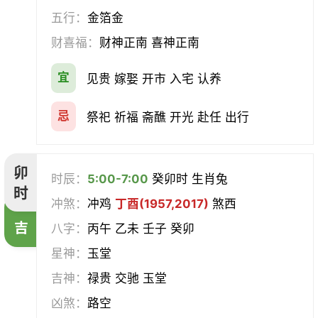
合寿木
五行：
金箔金
财喜福：
财神正南 喜神正南
宜
见贵 嫁娶 开市 入宅 认养
忌
祭祀 祈福 斋醮 开光 赴任 出行
卯
时辰：
5:00-7:00
癸卯时 生肖兔
时
冲煞：
冲鸡
丁酉(1957,2017)
煞西
吉
八字：
丙午 乙未 壬子 癸卯
星神：
玉堂
吉神：
禄贵 交驰 玉堂
凶煞：
路空