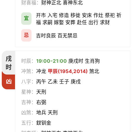
财喜福：
财神正北 喜神东北
开市 入宅 修造 移徙 安床 作灶 祭祀 祈
宜
福 求嗣 嫁娶 安葬 赴任 出行 求财
忌
吉时良辰 百无禁忌
戌
时辰：
19:00-21:00
庚戌时 生肖狗
时
冲煞：
冲龙
甲辰(1954,2014)
煞北
凶
八字：
丙午 乙未 壬子 庚戌
星神：
天刑
吉神：
右弼
凶煞：
地兵 天刑
五行：
釵钏金