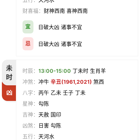
五行：
天河水
财喜福：
财神西南 喜神西南
宜
日破大凶 诸事不宜
忌
日破大凶 诸事不宜
未
时辰：
13:00-15:00
丁未时 生肖羊
时
冲煞：
冲牛
辛丑(1961,2021)
煞西
凶
八字：
丙午 乙未 壬子 丁未
星神：
勾陈
吉神：
天赦 国印
凶煞：
日害 勾陈
五行：
天河水