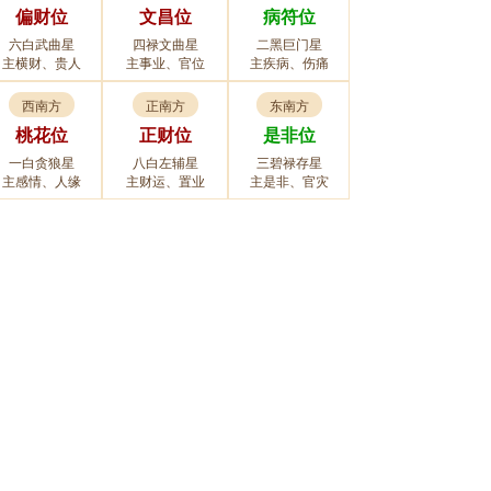
偏财位
文昌位
病符位
六白武曲星
四禄文曲星
二黑巨门星
主横财、贵人
主事业、官位
主疾病、伤痛
西南方
正南方
东南方
桃花位
正财位
是非位
一白贪狼星
八白左辅星
三碧禄存星
主感情、人缘
主财运、置业
主是非、官灾