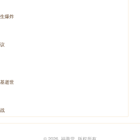
生爆炸
议
基逝世
战
© 2026
福善堂
版权所有