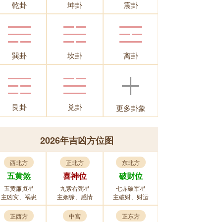
乾卦
坤卦
震卦
巽卦
坎卦
离卦
艮卦
兑卦
更多卦象
2026年吉凶方位图
西北方
正北方
东北方
五黄煞
喜神位
破财位
五黄廉贞星
九紫右弼星
七赤破军星
主凶灾、祸患
主姻缘、感情
主破财、财运
正西方
中宫
正东方