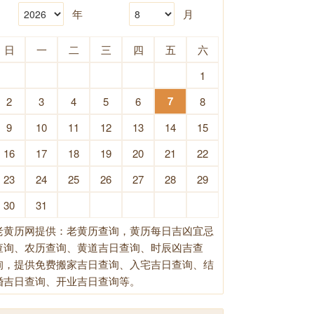
年
月
日
一
二
三
四
五
六
1
7
2
3
4
5
6
8
9
10
11
12
13
14
15
16
17
18
19
20
21
22
23
24
25
26
27
28
29
30
31
老黄历网提供：老黄历查询，黄历每日吉凶宜忌
查询、农历查询、黄道吉日查询、时辰凶吉查
询，提供免费搬家吉日查询、入宅吉日查询、结
婚吉日查询、开业吉日查询等。