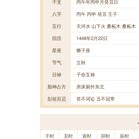
干支
丙午年丙申月癸丑日
八字
丙午 丙申 癸丑 壬子
五行
天河水 山下火 桑柘木 桑柘木
回历
1448年2月22日
星座
狮子座
节气
立秋
日禄
子命互禄
胎神占方
房床厕外东北
彭祖百忌
癸不词讼 丑不冠带
子时
丑时
寅时
卯时
辰时