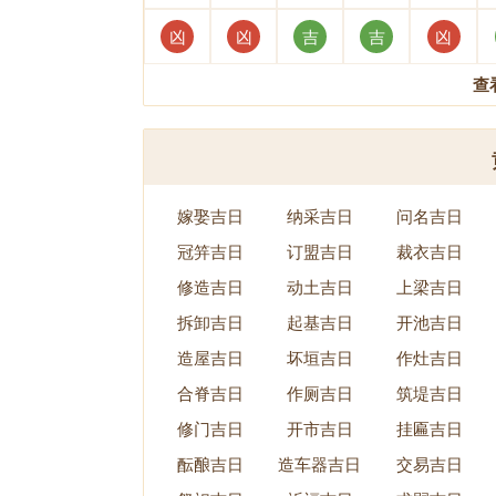
凶
凶
吉
吉
凶
查
嫁娶吉日
纳采吉日
问名吉日
冠笄吉日
订盟吉日
裁衣吉日
修造吉日
动土吉日
上梁吉日
拆卸吉日
起基吉日
开池吉日
造屋吉日
坏垣吉日
作灶吉日
合脊吉日
作厕吉日
筑堤吉日
修门吉日
开市吉日
挂匾吉日
酝酿吉日
造车器吉日
交易吉日