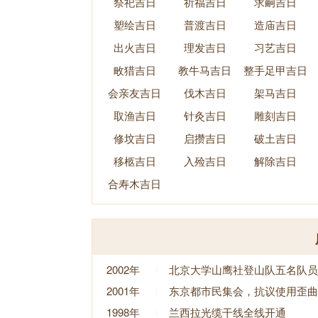
祭祀吉日
祈福吉日
求嗣吉日
塑绘吉日
普渡吉日
造庙吉日
出火吉日
理发吉日
习艺吉日
畋猎吉日
教牛马吉日
整手足甲吉日
会亲友吉日
伐木吉日
架马吉日
取渔吉日
针灸吉日
雕刻吉日
修坟吉日
启攒吉日
破土吉日
移柩吉日
入殓吉日
解除吉日
合寿木吉日
2002年
北京大学山鹰社登山队五名队员
2001年
东京都市民集会，抗议使用歪曲
1998年
兰西拉光缆干线全线开通