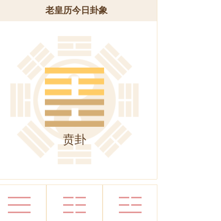
老皇历今日卦象
贲卦