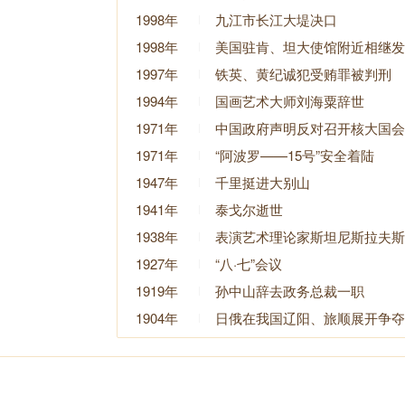
1998年
九江市长江大堤决口
1998年
美国驻肯、坦大使馆附近相继发
1997年
铁英、黄纪诚犯受贿罪被判刑
1994年
国画艺术大师刘海粟辞世
1971年
中国政府声明反对召开核大国会
1971年
“阿波罗——15号”安全着陆
1947年
千里挺进大别山
1941年
泰戈尔逝世
1938年
表演艺术理论家斯坦尼斯拉夫斯
1927年
“八·七”会议
1919年
孙中山辞去政务总裁一职
1904年
日俄在我国辽阳、旅顺展开争夺