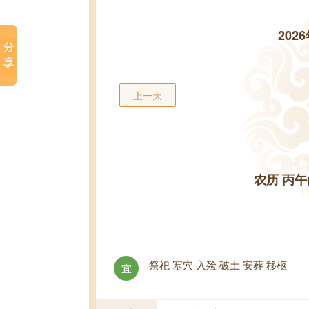
202
上一天
农历 丙午
祭祀 塞穴 入殓 破土 安葬 移柩
宜