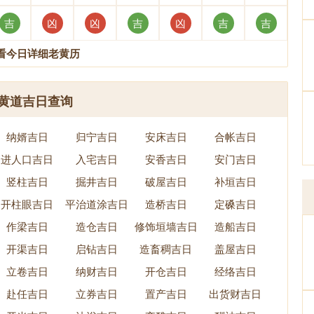
吉
凶
凶
吉
凶
吉
吉
看今日详细老黄历
黄道吉日查询
纳婿吉日
归宁吉日
安床吉日
合帐吉日
进人口吉日
入宅吉日
安香吉日
安门吉日
竖柱吉日
掘井吉日
破屋吉日
补垣吉日
开柱眼吉日
平治道涂吉日
造桥吉日
定磉吉日
作梁吉日
造仓吉日
修饰垣墙吉日
造船吉日
开渠吉日
启钻吉日
造畜稠吉日
盖屋吉日
立卷吉日
纳财吉日
开仓吉日
经络吉日
赴任吉日
立券吉日
置产吉日
出货财吉日