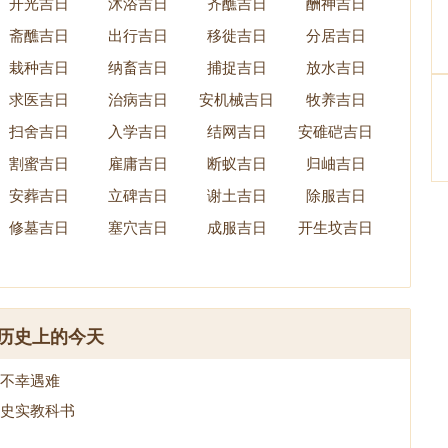
开光吉日
沐浴吉日
齐醮吉日
酬神吉日
斋醮吉日
出行吉日
移徙吉日
分居吉日
栽种吉日
纳畜吉日
捕捉吉日
放水吉日
求医吉日
治病吉日
安机械吉日
牧养吉日
扫舍吉日
入学吉日
结网吉日
安碓硙吉日
割蜜吉日
雇庸吉日
断蚁吉日
归岫吉日
安葬吉日
立碑吉日
谢土吉日
除服吉日
修墓吉日
塞穴吉日
成服吉日
开生坟吉日
历史上的今天
不幸遇难
史实教科书