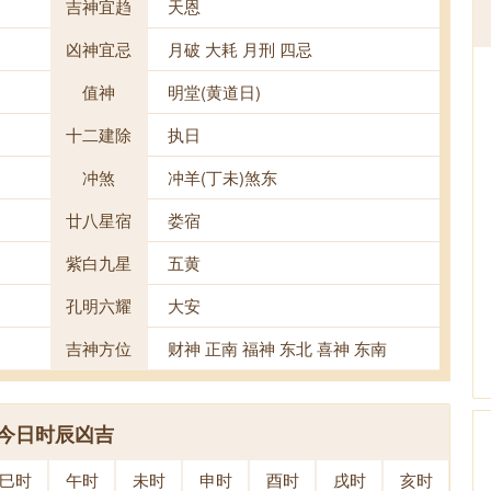
吉神宜趋
天恩
凶神宜忌
月破 大耗 月刑 四忌
值神
明堂(黄道日)
十二建除
执日
冲煞
冲羊(丁未)煞东
廿八星宿
娄宿
紫白九星
五黄
孔明六耀
大安
吉神方位
财神 正南 福神 东北 喜神 东南
今日时辰凶吉
巳时
午时
未时
申时
酉时
戌时
亥时