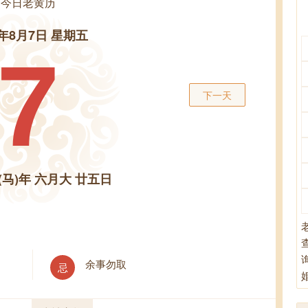
今日老黄历
6年8月7日 星期五
7
下一天
(马)年 六月大 廿五日
余事勿取
忌