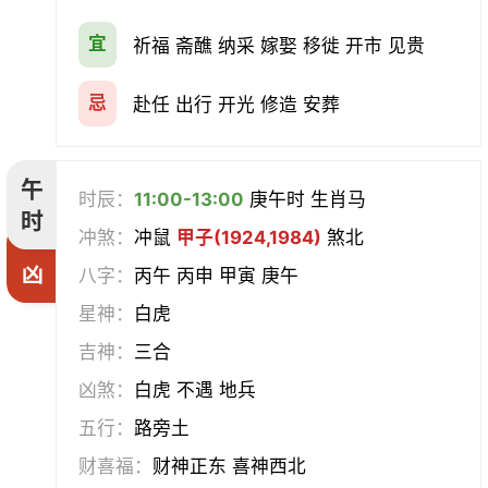
宜
祈福 斋醮 纳采 嫁娶 移徙 开市 见贵
忌
赴任 出行 开光 修造 安葬
午
时辰：
11:00-13:00
庚午时 生肖马
时
冲煞：
冲鼠
甲子(1924,1984)
煞北
凶
八字：
丙午 丙申 甲寅 庚午
星神：
白虎
吉神：
三合
凶煞：
白虎 不遇 地兵
五行：
路旁土
财喜福：
财神正东 喜神西北