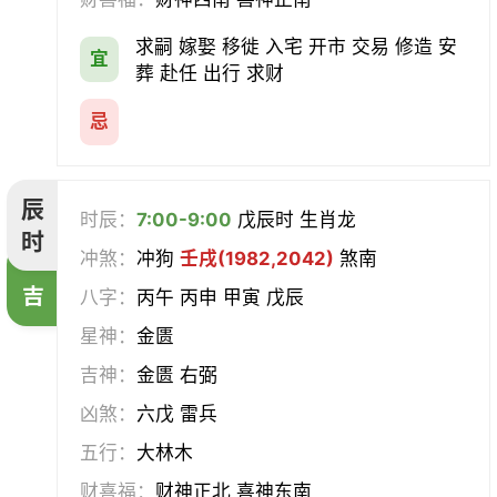
求嗣 嫁娶 移徙 入宅 开市 交易 修造 安
宜
葬 赴任 出行 求财
忌
辰
时辰：
7:00-9:00
戊辰时 生肖龙
时
冲煞：
冲狗
壬戌(1982,2042)
煞南
吉
八字：
丙午 丙申 甲寅 戊辰
星神：
金匮
吉神：
金匮 右弼
凶煞：
六戊 雷兵
五行：
大林木
财喜福：
财神正北 喜神东南