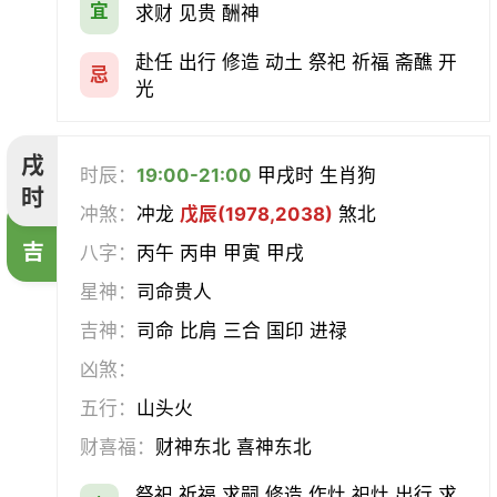
宜
求财 见贵 酬神
赴任 出行 修造 动土 祭祀 祈福 斋醮 开
忌
光
戌
时辰：
19:00-21:00
甲戌时 生肖狗
时
冲煞：
冲龙
戊辰(1978,2038)
煞北
吉
八字：
丙午 丙申 甲寅 甲戌
星神：
司命贵人
吉神：
司命 比肩 三合 国印 进禄
凶煞：
五行：
山头火
财喜福：
财神东北 喜神东北
祭祀 祈福 求嗣 修造 作灶 祀灶 出行 求