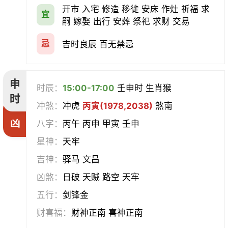
开市 入宅 修造 移徙 安床 作灶 祈福 求
宜
嗣 嫁娶 出行 安葬 祭祀 求财 交易
忌
吉时良辰 百无禁忌
申
时辰：
15:00-17:00
壬申时 生肖猴
时
冲煞：
冲虎
丙寅(1978,2038)
煞南
凶
八字：
丙午 丙申 甲寅 壬申
星神：
天牢
吉神：
驿马 文昌
凶煞：
日破 天贼 路空 天牢
五行：
剑锋金
财喜福：
财神正南 喜神正南