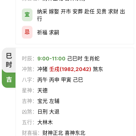
纳采 嫁娶 开市 安葬 赴任 见贵 求财 出
宜
行
忌
祈福 求嗣
巳
时辰：
9:00-11:00
己巳时 生肖蛇
时
冲煞：
冲猪
壬戌(1982,2042)
煞东
吉
八字：
丙午 丙申 甲寅 己巳
星神：
天德
吉神：
宝光 左辅
凶煞：
日刑 大退
五行：
大林木
财喜福：
财神正北 喜神东北