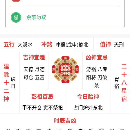
余事勿取
五行
冲煞
值神
大溪水
冲猴(戊申)煞北
天刑
吉神宜趋
凶神宜忌
建
二
天德 月德
游祸 八专
除
十
母仓 五富
阳将 刀破
破
胃
十
八
杀
日
宿
二
星
彭祖百忌
今日胎神
神
宿
甲不开仓 寅不祭祀
占门炉外东北
时辰吉凶