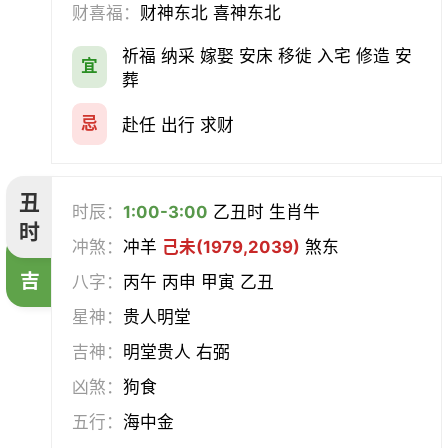
财喜福：
财神东北 喜神东北
经络
酝酿
造车器
交易
祈福 纳采 嫁娶 安床 移徙 入宅 修造 安
宜
赴任
立券
置产
出货财
葬
祭祀
祈福
求嗣
开光
忌
赴任 出行 求财
沐浴
齐醮
酬神
塑绘
丑
时辰：
1:00-3:00
乙丑时 生肖牛
普渡
造庙
斋醮
出行
时
冲煞：
冲羊
己未(1979,2039)
煞东
吉
移徙
分居
出火
理发
八字：
丙午 丙申 甲寅 乙丑
星神：
贵人明堂
习艺
栽种
纳畜
捕捉
吉神：
明堂贵人 右弼
放水
畋猎
教牛马
整手足甲
凶煞：
狗食
五行：
海中金
求医
治病
安机械
牧养