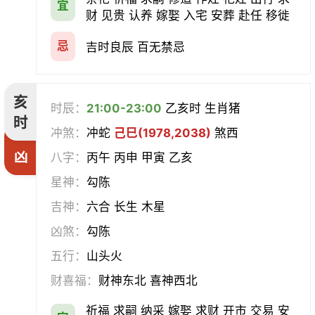
宜
财 见贵 认养 嫁娶 入宅 安葬 赴任 移徙
忌
吉时良辰 百无禁忌
亥
时辰：
21:00-23:00
乙亥时 生肖猪
时
冲煞：
冲蛇
己巳(1978,2038)
煞西
凶
八字：
丙午 丙申 甲寅 乙亥
星神：
勾陈
吉神：
六合 长生 木星
凶煞：
勾陈
五行：
山头火
财喜福：
财神东北 喜神西北
祈福 求嗣 纳采 嫁娶 求财 开市 交易 安