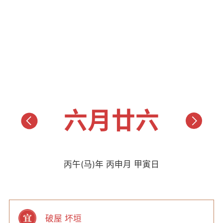
六月廿六
丙午(马)年 丙申月 甲寅日
破屋 坏垣