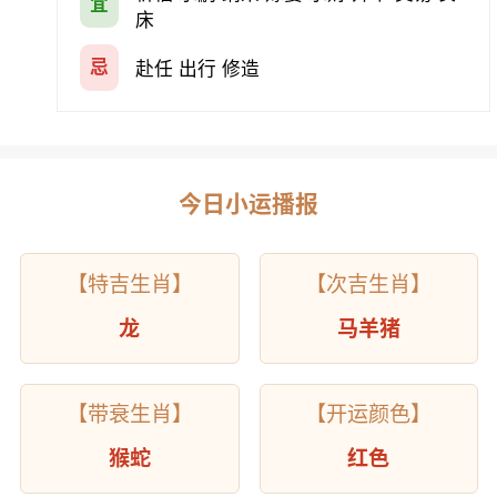
宜
床
忌
赴任 出行 修造
今日小运播报
【特吉生肖】
【次吉生肖】
龙
马羊猪
【带衰生肖】
【开运颜色】
猴蛇
红色