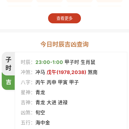
上梁
竖柱
掘井
破屋
查看更多
补垣
拆卸
起基
开池
开柱眼
平治道涂
造桥
定磉
今日时辰吉凶查询
造屋
坏垣
作灶
作梁
子
时辰：
23:00-1:00
甲子时 生肖鼠
时
冲煞：
冲马
戊午(1978,2038)
煞南
造仓
修饰垣墙
造船
合脊
吉
八字：
丙午 丙申 甲寅 甲子
作厕
筑堤
开渠
启钻
星神：
青龙
吉神：
青龙 大进 进禄
造畜稠
盖屋
修门
开市
凶煞：
旬空
挂匾
立卷
纳财
开仓
五行：
海中金