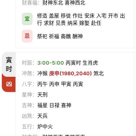
财喜福：
财神东北 喜神西北
会亲友
伐木
架马
扫舍
修造 盖屋 移徙 作灶 安床 入宅 开市 出
宜
行 求财 见贵 纳采 嫁娶 赴任
入学
结网
安碓硙
取渔
忌
祭祀 祈福 斋醮 酬神
针灸
雕刻
割蜜
雇庸
寅
断蚁
归岫
修坟
启攒
时辰：
3:00-5:00
丙寅时 生肖虎
时
冲煞：
冲猴
庚申(1980,2040)
煞北
破土
安葬
立碑
谢土
凶
八字：
丙午 丙申 甲寅 丙寅
除服
移柩
入殓
解除
星神：
天刑
吉神：
福星 日禄 喜神
修墓
塞穴
成服
开生坟
凶煞：
天兵
合寿木
五行：
炉中火