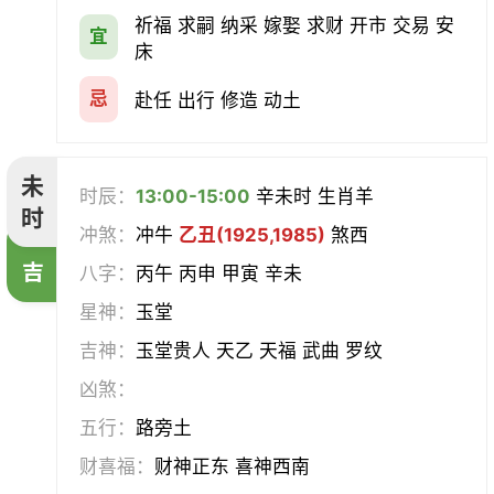
祈福 求嗣 纳采 嫁娶 求财 开市 交易 安
宜
床
忌
赴任 出行 修造 动土
未
时辰：
13:00-15:00
辛未时 生肖羊
时
冲煞：
冲牛
乙丑(1925,1985)
煞西
吉
八字：
丙午 丙申 甲寅 辛未
星神：
玉堂
吉神：
玉堂贵人 天乙 天福 武曲 罗纹
凶煞：
五行：
路旁土
财喜福：
财神正东 喜神西南