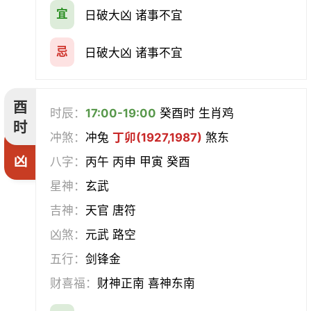
宜
日破大凶 诸事不宜
忌
日破大凶 诸事不宜
酉
时辰：
17:00-19:00
癸酉时 生肖鸡
时
冲煞：
冲兔
丁卯(1927,1987)
煞东
凶
八字：
丙午 丙申 甲寅 癸酉
星神：
玄武
吉神：
天官 唐符
凶煞：
元武 路空
五行：
剑锋金
财喜福：
财神正南 喜神东南