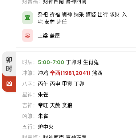
财喜福：
财神西南 喜神西南
祭祀 祈福 酬神 纳采 嫁娶 出行 求财 入
宜
宅 安葬 赴任
忌
上梁 盖屋
卯
时辰：
5:00-7:00
丁卯时 生肖兔
时
冲煞：
冲鸡
辛酉(1981,2041)
煞西
凶
八字：
丙午 丙申 甲寅 丁卯
星神：
朱雀
吉神：
帝旺 天赦 贪狼
凶煞：
朱雀
五行：
炉中火
财喜福：
财神西南 喜神正南