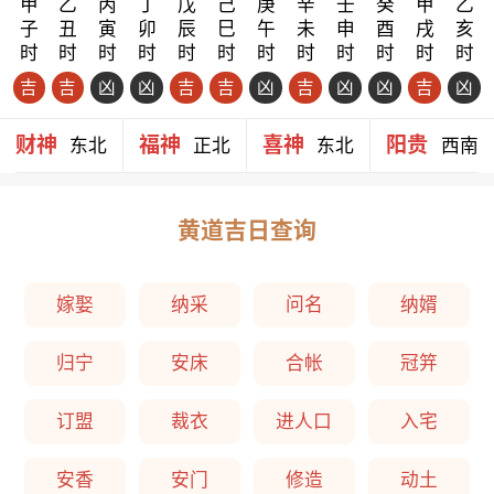
甲
乙
丙
丁
戊
己
庚
辛
壬
癸
甲
乙
子
丑
寅
卯
辰
巳
午
未
申
酉
戌
亥
时
时
时
时
时
时
时
时
时
时
时
时
吉
吉
凶
凶
吉
吉
凶
吉
凶
凶
吉
凶
财神
福神
喜神
阳贵
东北
正北
东北
西南
黄道吉日查询
嫁娶
纳采
问名
纳婿
归宁
安床
合帐
冠笄
订盟
裁衣
进人口
入宅
安香
安门
修造
动土