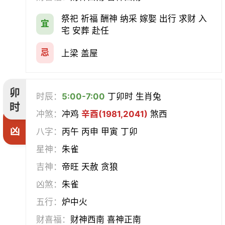
祭祀 祈福 酬神 纳采 嫁娶 出行 求财 入
宜
宅 安葬 赴任
忌
上梁 盖屋
卯
时辰：
5:00-7:00
丁卯时 生肖兔
时
冲煞：
冲鸡
辛酉(1981,2041)
煞西
凶
八字：
丙午 丙申 甲寅 丁卯
星神：
朱雀
吉神：
帝旺 天赦 贪狼
凶煞：
朱雀
五行：
炉中火
财喜福：
财神西南 喜神正南