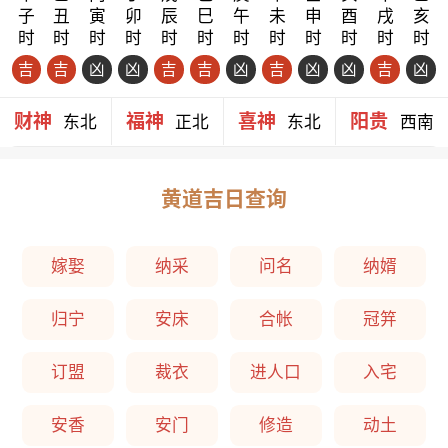
子
丑
寅
卯
辰
巳
午
未
申
酉
戌
亥
时
时
时
时
时
时
时
时
时
时
时
时
吉
吉
凶
凶
吉
吉
凶
吉
凶
凶
吉
凶
财神
福神
喜神
阳贵
东北
正北
东北
西南
黄道吉日查询
嫁娶
纳采
问名
纳婿
归宁
安床
合帐
冠笄
订盟
裁衣
进人口
入宅
安香
安门
修造
动土