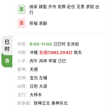
纳采 嫁娶 开市 安葬 赴任 见贵 求财 出
宜
行
忌
祈福 求嗣
巳
时辰：
9:00-11:00
己巳时 生肖蛇
时
冲煞：
冲猪
壬戌(1982,2042)
煞东
吉
八字：
丙午 丙申 甲寅 己巳
星神：
天德
吉神：
宝光 左辅
凶煞：
日刑 大退
五行：
大林木
财喜福：
财神正北 喜神东北