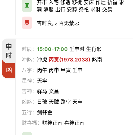
开市 入宅 修造 移徙 安床 作灶 祈福 求
宜
嗣 嫁娶 出行 安葬 祭祀 求财 交易
忌
吉时良辰 百无禁忌
申
时辰：
15:00-17:00
壬申时 生肖猴
时
冲煞：
冲虎
丙寅(1978,2038)
煞南
凶
八字：
丙午 丙申 甲寅 壬申
星神：
天牢
吉神：
驿马 文昌
凶煞：
日破 天贼 路空 天牢
五行：
剑锋金
财喜福：
财神正南 喜神正南