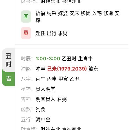
财喜福：
财神东北 喜神东北
经络
酝酿
造车器
交易
祈福 纳采 嫁娶 安床 移徙 入宅 修造 安
宜
赴任
立券
置产
出货财
葬
祭祀
祈福
求嗣
开光
忌
赴任 出行 求财
沐浴
齐醮
酬神
塑绘
丑
时辰：
1:00-3:00
乙丑时 生肖牛
普渡
造庙
斋醮
出行
时
冲煞：
冲羊
己未(1979,2039)
煞东
吉
移徙
分居
出火
理发
八字：
丙午 丙申 甲寅 乙丑
星神：
贵人明堂
习艺
栽种
纳畜
捕捉
吉神：
明堂贵人 右弼
放水
畋猎
教牛马
整手足甲
凶煞：
狗食
五行：
海中金
求医
治病
安机械
牧养
财喜福：
财神东北 喜神西北