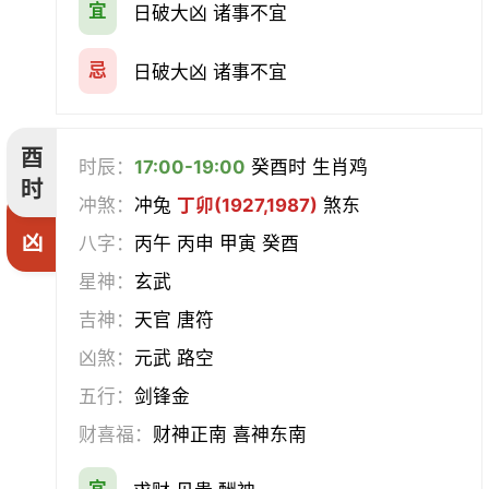
宜
日破大凶 诸事不宜
忌
日破大凶 诸事不宜
酉
时辰：
17:00-19:00
癸酉时 生肖鸡
时
冲煞：
冲兔
丁卯(1927,1987)
煞东
凶
八字：
丙午 丙申 甲寅 癸酉
星神：
玄武
吉神：
天官 唐符
凶煞：
元武 路空
五行：
剑锋金
财喜福：
财神正南 喜神东南
宜