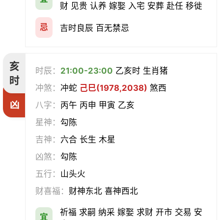
财 见贵 认养 嫁娶 入宅 安葬 赴任 移徙
忌
吉时良辰 百无禁忌
亥
时辰：
21:00-23:00
乙亥时 生肖猪
时
冲煞：
冲蛇
己巳(1978,2038)
煞西
凶
八字：
丙午 丙申 甲寅 乙亥
星神：
勾陈
吉神：
六合 长生 木星
凶煞：
勾陈
五行：
山头火
财喜福：
财神东北 喜神西北
祈福 求嗣 纳采 嫁娶 求财 开市 交易 安
宜