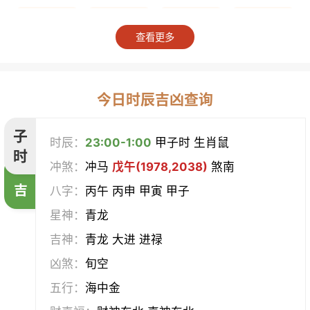
上梁
竖柱
掘井
破屋
查看更多
补垣
拆卸
起基
开池
开柱眼
平治道涂
造桥
定磉
今日时辰吉凶查询
造屋
坏垣
作灶
作梁
子
时辰：
23:00-1:00
甲子时 生肖鼠
时
冲煞：
冲马
戊午(1978,2038)
煞南
造仓
修饰垣墙
造船
合脊
吉
八字：
丙午 丙申 甲寅 甲子
作厕
筑堤
开渠
启钻
星神：
青龙
吉神：
青龙 大进 进禄
造畜稠
盖屋
修门
开市
凶煞：
旬空
挂匾
立卷
纳财
开仓
五行：
海中金