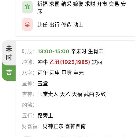
祈福 求嗣 纳采 嫁娶 求财 开市 交易 安
宜
床
忌
赴任 出行 修造 动土
未
时辰：
13:00-15:00
辛未时 生肖羊
时
冲煞：
冲牛
乙丑(1925,1985)
煞西
吉
八字：
丙午 丙申 甲寅 辛未
星神：
玉堂
吉神：
玉堂贵人 天乙 天福 武曲 罗纹
凶煞：
五行：
路旁土
财喜福：
财神正东 喜神西南