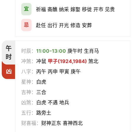
宜
祈福 斋醮 纳采 嫁娶 移徙 开市 见贵
忌
赴任 出行 开光 修造 安葬
午
时辰：
11:00-13:00
庚午时 生肖马
时
冲煞：
冲鼠
甲子(1924,1984)
煞北
凶
八字：
丙午 丙申 甲寅 庚午
星神：
白虎
吉神：
三合
凶煞：
白虎 不遇 地兵
五行：
路旁土
财喜福：
财神正东 喜神西北