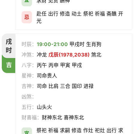
求财 见贵 酬神
赴任 出行 修造 动土 祭祀 祈福 斋醮 开
忌
光
戌
时辰：
19:00-21:00
甲戌时 生肖狗
时
冲煞：
冲龙
戊辰(1978,2038)
煞北
吉
八字：
丙午 丙申 甲寅 甲戌
星神：
司命贵人
吉神：
司命 比肩 三合 国印 进禄
凶煞：
五行：
山头火
财喜福：
财神东北 喜神东北
祭祀 祈福 求嗣 修造 作灶 祀灶 出行 求
宜