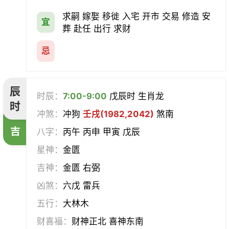
求嗣 嫁娶 移徙 入宅 开市 交易 修造 安
宜
葬 赴任 出行 求财
忌
辰
时辰：
7:00-9:00
戊辰时 生肖龙
时
冲煞：
冲狗
壬戌(1982,2042)
煞南
吉
八字：
丙午 丙申 甲寅 戊辰
星神：
金匮
吉神：
金匮 右弼
凶煞：
六戊 雷兵
五行：
大林木
财喜福：
财神正北 喜神东南