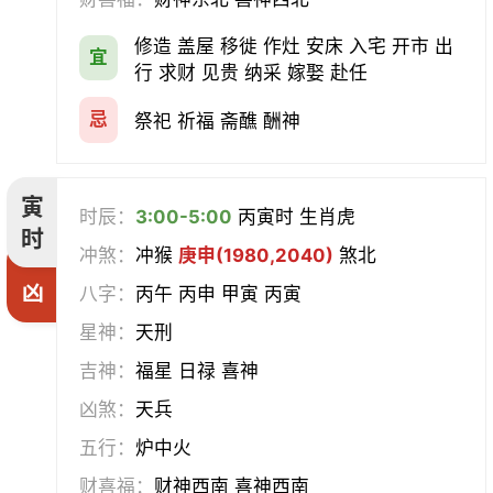
会亲友
伐木
架马
扫舍
修造 盖屋 移徙 作灶 安床 入宅 开市 出
宜
行 求财 见贵 纳采 嫁娶 赴任
入学
结网
安碓硙
取渔
忌
祭祀 祈福 斋醮 酬神
针灸
雕刻
割蜜
雇庸
寅
断蚁
归岫
修坟
启攒
时辰：
3:00-5:00
丙寅时 生肖虎
时
冲煞：
冲猴
庚申(1980,2040)
煞北
破土
安葬
立碑
谢土
凶
八字：
丙午 丙申 甲寅 丙寅
除服
移柩
入殓
解除
星神：
天刑
吉神：
福星 日禄 喜神
修墓
塞穴
成服
开生坟
凶煞：
天兵
合寿木
五行：
炉中火
财喜福：
财神西南 喜神西南