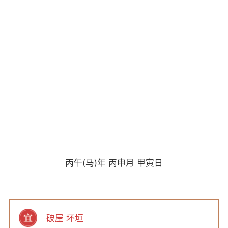
丙午(马)年 丙申月 甲寅日
破屋 坏垣