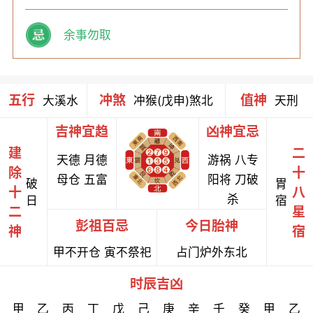
余事勿取
五行
冲煞
值神
大溪水
冲猴(戊申)煞北
天刑
吉神宜趋
凶神宜忌
建
二
天德 月德
游祸 八专
除
十
母仓 五富
阳将 刀破
破
胃
十
八
杀
日
宿
二
星
彭祖百忌
今日胎神
神
宿
甲不开仓 寅不祭祀
占门炉外东北
时辰吉凶
甲
乙
丙
丁
戊
己
庚
辛
壬
癸
甲
乙