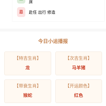
床
忌
赴任 出行 修造
今日小运播报
【特吉生肖】
【次吉生肖】
龙
马羊猪
【带衰生肖】
【开运颜色】
猴蛇
红色