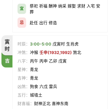
会亲友
伐木
架马
扫舍
祭祀 祈福 酬神 纳采 嫁娶 求财 入宅 安
宜
葬
入学
结网
安碓硙
取渔
忌
赴任 出行 修造
针灸
雕刻
割蜜
雇庸
寅
时辰：
3:00-5:00
戊寅时 生肖虎
断蚁
归岫
修坟
启攒
时
冲煞：
冲猴
壬申(1932,1992)
煞北
破土
安葬
立碑
谢土
吉
八字：
丙午 丙申 乙卯 戊寅
星神：
青龙
除服
移柩
入殓
解除
吉神：
青龙
修墓
塞穴
成服
开生坟
凶煞：
狗食 六戊 雷兵
五行：
城墙土
合寿木
财喜福：
财神正北 喜神东南