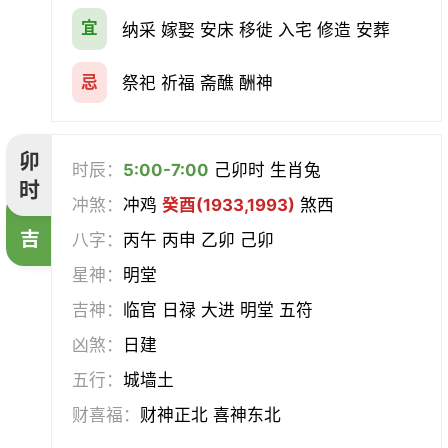
宜
纳采 嫁娶 安床 移徙 入宅 修造 安葬
忌
祭祀 祈福 斋醮 酬神
卯
时辰：
5:00-7:00
己卯时 生肖兔
时
冲煞：
冲鸡
癸酉(1933,1993)
煞西
吉
八字：
丙午 丙申 乙卯 己卯
星神：
明堂
吉神：
临官 日禄 大进 明堂 五符
凶煞：
日建
五行：
城墙土
财喜福：
财神正北 喜神东北