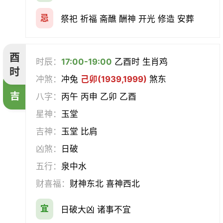
忌
祭祀 祈福 斋醮 酬神 开光 修造 安葬
酉
时辰：
17:00-19:00
乙酉时 生肖鸡
时
冲煞：
冲兔
己卯(1939,1999)
煞东
吉
八字：
丙午 丙申 乙卯 乙酉
星神：
玉堂
吉神：
玉堂 比肩
凶煞：
日破
五行：
泉中水
财喜福：
财神东北 喜神西北
宜
日破大凶 诸事不宜