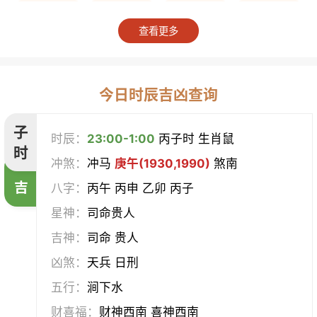
上梁
竖柱
掘井
破屋
查看更多
补垣
拆卸
起基
开池
开柱眼
平治道涂
造桥
定磉
今日时辰吉凶查询
造屋
坏垣
作灶
作梁
子
时辰：
23:00-1:00
丙子时 生肖鼠
时
冲煞：
冲马
庚午(1930,1990)
煞南
造仓
修饰垣墙
造船
合脊
吉
八字：
丙午 丙申 乙卯 丙子
作厕
筑堤
开渠
启钻
星神：
司命贵人
吉神：
司命 贵人
造畜稠
盖屋
修门
开市
凶煞：
天兵 日刑
挂匾
立卷
纳财
开仓
五行：
涧下水
财喜福：
财神西南 喜神西南
经络
酝酿
造车器
交易