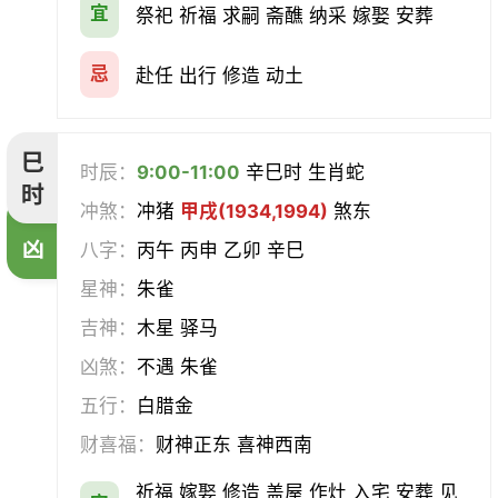
宜
祭祀 祈福 求嗣 斋醮 纳采 嫁娶 安葬
忌
赴任 出行 修造 动土
巳
时辰：
9:00-11:00
辛巳时 生肖蛇
时
冲煞：
冲猪
甲戌(1934,1994)
煞东
凶
八字：
丙午 丙申 乙卯 辛巳
星神：
朱雀
吉神：
木星 驿马
凶煞：
不遇 朱雀
五行：
白腊金
财喜福：
财神正东 喜神西南
祈福 嫁娶 修造 盖屋 作灶 入宅 安葬 见