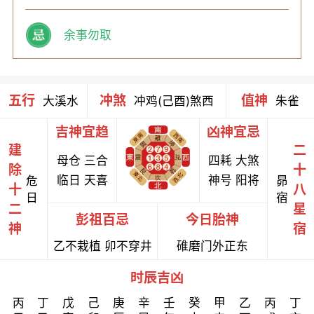
余事勿取
五行
冲煞
值神
大溪水
冲鸡(己酉)煞西
朱雀
吉神宜趋
凶神宜忌
建
二
母仓 三合
四耗 大煞
除
十
临日 天喜
神号 阳将
危
昴
十
八
日
宿
二
星
彭祖百忌
今日胎神
神
宿
乙不栽植 卯不穿井
碓磨门外正东
时辰吉凶
丙
丁
戊
己
庚
辛
壬
癸
甲
乙
丙
丁