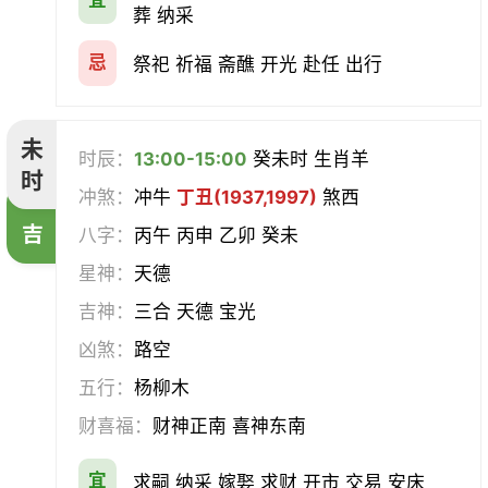
宜
葬 纳采
忌
祭祀 祈福 斋醮 开光 赴任 出行
未
时辰：
13:00-15:00
癸未时 生肖羊
时
冲煞：
冲牛
丁丑(1937,1997)
煞西
吉
八字：
丙午 丙申 乙卯 癸未
星神：
天德
吉神：
三合 天德 宝光
凶煞：
路空
五行：
杨柳木
财喜福：
财神正南 喜神东南
宜
求嗣 纳采 嫁娶 求财 开市 交易 安床