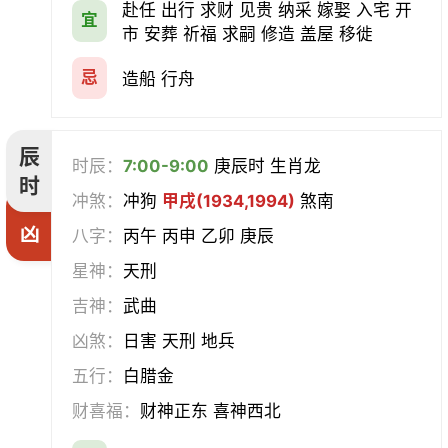
赴任 出行 求财 见贵 纳采 嫁娶 入宅 开
宜
市 安葬 祈福 求嗣 修造 盖屋 移徙
忌
造船 行舟
辰
时辰：
7:00-9:00
庚辰时 生肖龙
时
冲煞：
冲狗
甲戌(1934,1994)
煞南
凶
八字：
丙午 丙申 乙卯 庚辰
星神：
天刑
吉神：
武曲
凶煞：
日害 天刑 地兵
五行：
白腊金
财喜福：
财神正东 喜神西北