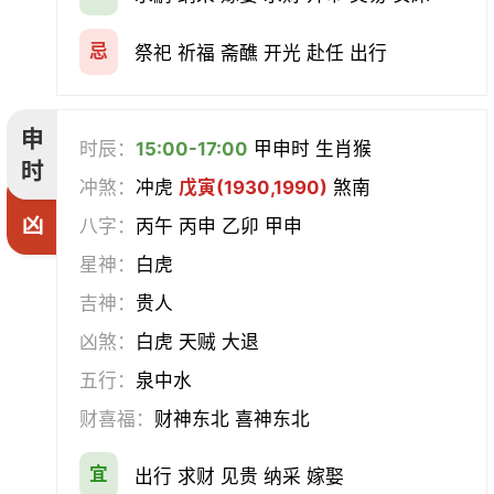
忌
祭祀 祈福 斋醮 开光 赴任 出行
申
时辰：
15:00-17:00
甲申时 生肖猴
时
冲煞：
冲虎
戊寅(1930,1990)
煞南
凶
八字：
丙午 丙申 乙卯 甲申
星神：
白虎
吉神：
贵人
凶煞：
白虎 天贼 大退
五行：
泉中水
财喜福：
财神东北 喜神东北
宜
出行 求财 见贵 纳采 嫁娶