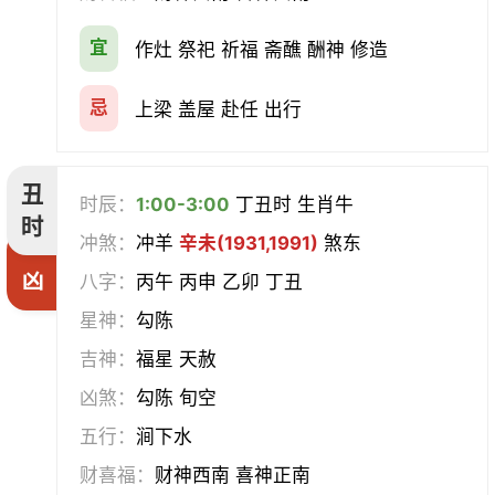
宜
作灶 祭祀 祈福 斋醮 酬神 修造
赴任
立券
置产
出货财
忌
上梁 盖屋 赴任 出行
祭祀
祈福
求嗣
开光
沐浴
齐醮
酬神
塑绘
丑
时辰：
1:00-3:00
丁丑时 生肖牛
时
普渡
造庙
斋醮
出行
冲煞：
冲羊
辛未(1931,1991)
煞东
凶
八字：
丙午 丙申 乙卯 丁丑
移徙
分居
出火
理发
星神：
勾陈
习艺
栽种
纳畜
捕捉
吉神：
福星 天赦
凶煞：
勾陈 旬空
放水
畋猎
教牛马
整手足甲
五行：
涧下水
求医
治病
安机械
牧养
财喜福：
财神西南 喜神正南