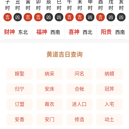
子
丑
寅
卯
辰
巳
午
未
申
酉
戌
亥
时
时
时
时
时
时
时
时
时
时
时
时
吉
凶
吉
吉
凶
凶
吉
吉
凶
吉
凶
凶
财神
福神
喜神
阳贵
东北
西南
西北
西南
黄道吉日查询
嫁娶
纳采
问名
纳婿
归宁
安床
合帐
冠笄
订盟
裁衣
进人口
入宅
安香
安门
修造
动土