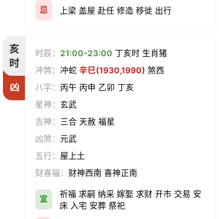
忌
上梁 盖屋 赴任 修造 移徙 出行
亥
时辰：
21:00-23:00
丁亥时 生肖猪
时
冲煞：
冲蛇
辛巳(1930,1990)
煞西
凶
八字：
丙午 丙申 乙卯 丁亥
星神：
玄武
吉神：
三合 天赦 福星
凶煞：
元武
五行：
屋上土
财喜福：
财神西南 喜神正南
祈福 求嗣 纳采 嫁娶 求财 开市 交易 安
宜
床 入宅 安葬 祭祀