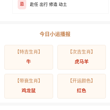
忌
赴任 出行 修造 动土
今日小运播报
【特吉生肖】
【次吉生肖】
牛
虎马羊
【带衰生肖】
【开运颜色】
鸡龙鼠
红色