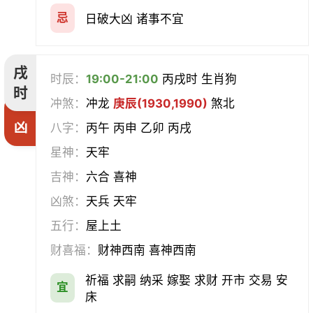
忌
日破大凶 诸事不宜
戌
时辰：
19:00-21:00
丙戌时 生肖狗
时
冲煞：
冲龙
庚辰(1930,1990)
煞北
凶
八字：
丙午 丙申 乙卯 丙戌
星神：
天牢
吉神：
六合 喜神
凶煞：
天兵 天牢
五行：
屋上土
财喜福：
财神西南 喜神西南
祈福 求嗣 纳采 嫁娶 求财 开市 交易 安
宜
床