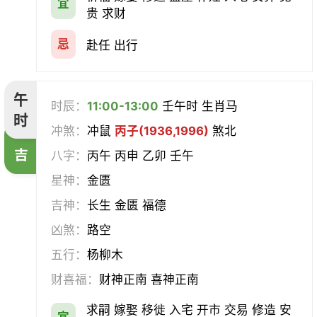
宜
贵 求财
忌
赴任 出行
午
时辰：
11:00-13:00
壬午时 生肖马
时
冲煞：
冲鼠
丙子(1936,1996)
煞北
吉
八字：
丙午 丙申 乙卯 壬午
星神：
金匮
吉神：
长生 金匮 福德
凶煞：
路空
五行：
杨柳木
财喜福：
财神正南 喜神正南
求嗣 嫁娶 移徙 入宅 开市 交易 修造 安