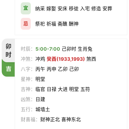
宜
纳采 嫁娶 安床 移徙 入宅 修造 安葬
忌
祭祀 祈福 斋醮 酬神
卯
时辰：
5:00-7:00
己卯时 生肖兔
时
冲煞：
冲鸡
癸酉(1933,1993)
煞西
吉
八字：
丙午 丙申 乙卯 己卯
星神：
明堂
吉神：
临官 日禄 大进 明堂 五符
凶煞：
日建
五行：
城墙土
财喜福：
财神正北 喜神东北