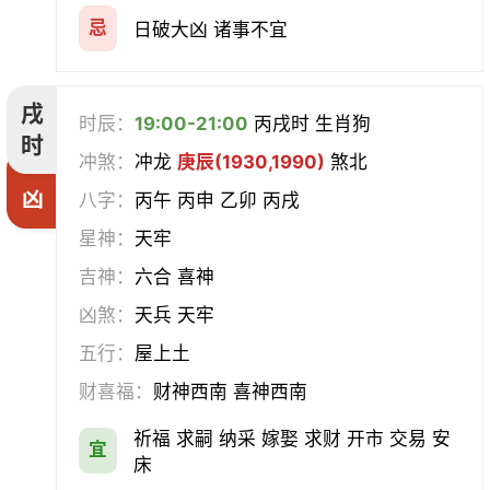
忌
日破大凶 诸事不宜
戌
时辰：
19:00-21:00
丙戌时 生肖狗
时
冲煞：
冲龙
庚辰(1930,1990)
煞北
凶
八字：
丙午 丙申 乙卯 丙戌
星神：
天牢
吉神：
六合 喜神
凶煞：
天兵 天牢
五行：
屋上土
财喜福：
财神西南 喜神西南
祈福 求嗣 纳采 嫁娶 求财 开市 交易 安
宜
床