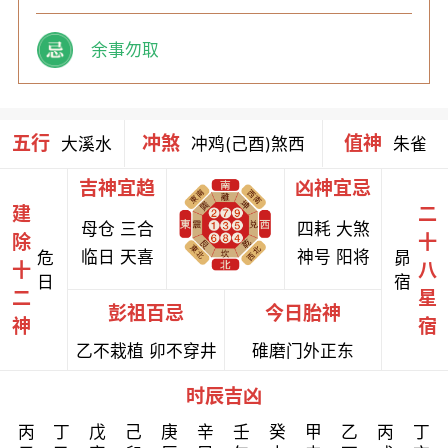
余事勿取
五行
冲煞
值神
大溪水
冲鸡(己酉)煞西
朱雀
吉神宜趋
凶神宜忌
建
二
母仓 三合
四耗 大煞
除
十
临日 天喜
神号 阳将
危
昴
十
八
日
宿
二
星
彭祖百忌
今日胎神
神
宿
乙不栽植 卯不穿井
碓磨门外正东
时辰吉凶
丙
丁
戊
己
庚
辛
壬
癸
甲
乙
丙
丁