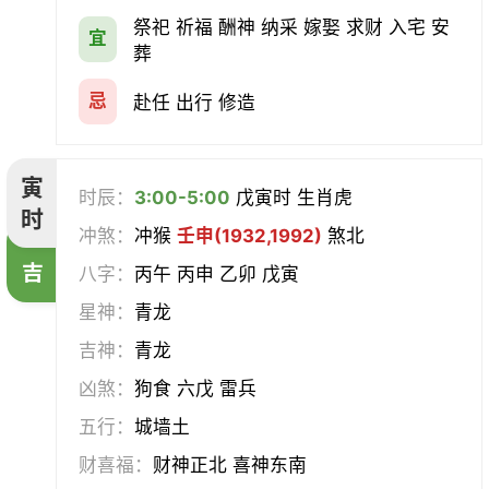
会亲友
伐木
架马
扫舍
祭祀 祈福 酬神 纳采 嫁娶 求财 入宅 安
宜
葬
入学
结网
安碓硙
取渔
忌
赴任 出行 修造
针灸
雕刻
割蜜
雇庸
寅
时辰：
3:00-5:00
戊寅时 生肖虎
断蚁
归岫
修坟
启攒
时
冲煞：
冲猴
壬申(1932,1992)
煞北
破土
安葬
立碑
谢土
吉
八字：
丙午 丙申 乙卯 戊寅
星神：
青龙
除服
移柩
入殓
解除
吉神：
青龙
修墓
塞穴
成服
开生坟
凶煞：
狗食 六戊 雷兵
五行：
城墙土
合寿木
财喜福：
财神正北 喜神东南