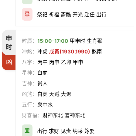
忌
祭祀 祈福 斋醮 开光 赴任 出行
申
时辰：
15:00-17:00
甲申时 生肖猴
时
冲煞：
冲虎
戊寅(1930,1990)
煞南
凶
八字：
丙午 丙申 乙卯 甲申
星神：
白虎
吉神：
贵人
凶煞：
白虎 天贼 大退
五行：
泉中水
财喜福：
财神东北 喜神东北
宜
出行 求财 见贵 纳采 嫁娶