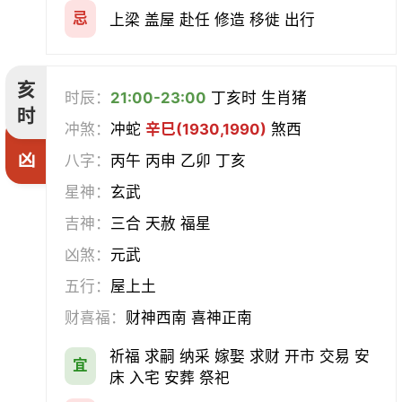
忌
上梁 盖屋 赴任 修造 移徙 出行
亥
时辰：
21:00-23:00
丁亥时 生肖猪
时
冲煞：
冲蛇
辛巳(1930,1990)
煞西
凶
八字：
丙午 丙申 乙卯 丁亥
星神：
玄武
吉神：
三合 天赦 福星
凶煞：
元武
五行：
屋上土
财喜福：
财神西南 喜神正南
祈福 求嗣 纳采 嫁娶 求财 开市 交易 安
宜
床 入宅 安葬 祭祀