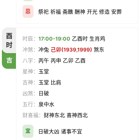
忌
祭祀 祈福 斋醮 酬神 开光 修造 安葬
酉
时辰：
17:00-19:00
乙酉时 生肖鸡
时
冲煞：
冲兔
己卯(1939,1999)
煞东
吉
八字：
丙午 丙申 乙卯 乙酉
星神：
玉堂
吉神：
玉堂 比肩
凶煞：
日破
五行：
泉中水
财喜福：
财神东北 喜神西北
宜
日破大凶 诸事不宜