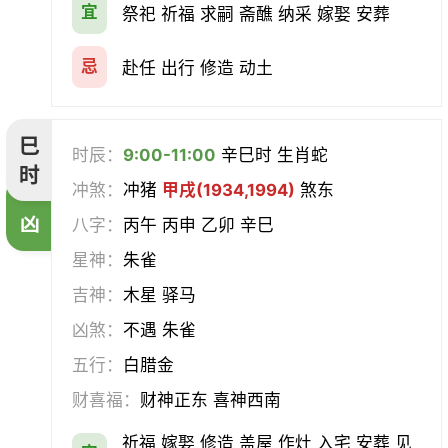
宜
祭祀 祈福 求嗣 斋醮 纳采 嫁娶 安葬
忌
赴任 出行 修造 动土
巳
时辰：
9:00-11:00
辛巳时 生肖蛇
时
冲煞：
冲猪
甲戌(1934,1994)
煞东
凶
八字：
丙午 丙申 乙卯 辛巳
星神：
朱雀
吉神：
木星 驿马
凶煞：
不遇 朱雀
五行：
白腊金
财喜福：
财神正东 喜神西南
祈福 嫁娶 修造 盖屋 作灶 入宅 安葬 见