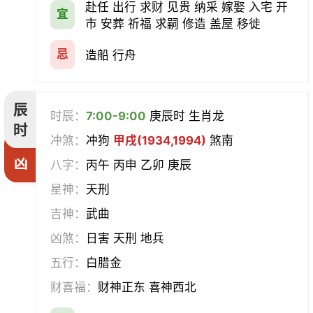
赴任 出行 求财 见贵 纳采 嫁娶 入宅 开
宜
市 安葬 祈福 求嗣 修造 盖屋 移徙
忌
造船 行舟
辰
时辰：
7:00-9:00
庚辰时 生肖龙
时
冲煞：
冲狗
甲戌(1934,1994)
煞南
凶
八字：
丙午 丙申 乙卯 庚辰
星神：
天刑
吉神：
武曲
凶煞：
日害 天刑 地兵
五行：
白腊金
财喜福：
财神正东 喜神西北