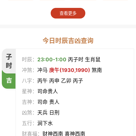
上梁
竖柱
掘井
破屋
查看更多
补垣
拆卸
起基
开池
开柱眼
平治道涂
造桥
定磉
今日时辰吉凶查询
造屋
坏垣
作灶
作梁
子
时辰：
23:00-1:00
丙子时 生肖鼠
时
冲煞：
冲马
庚午(1930,1990)
煞南
造仓
修饰垣墙
造船
合脊
吉
八字：
丙午 丙申 乙卯 丙子
作厕
筑堤
开渠
启钻
星神：
司命贵人
吉神：
司命 贵人
造畜稠
盖屋
修门
开市
凶煞：
天兵 日刑
挂匾
立卷
纳财
开仓
五行：
涧下水
财喜福：
财神西南 喜神西南
经络
酝酿
造车器
交易