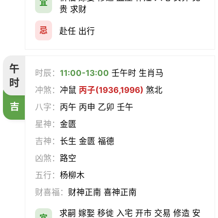
宜
贵 求财
忌
赴任 出行
午
时辰：
11:00-13:00
壬午时 生肖马
时
冲煞：
冲鼠
丙子(1936,1996)
煞北
吉
八字：
丙午 丙申 乙卯 壬午
星神：
金匮
吉神：
长生 金匮 福德
凶煞：
路空
五行：
杨柳木
财喜福：
财神正南 喜神正南
求嗣 嫁娶 移徙 入宅 开市 交易 修造 安