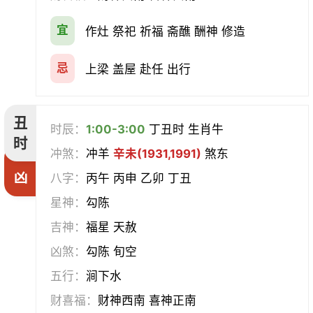
宜
作灶 祭祀 祈福 斋醮 酬神 修造
赴任
立券
置产
出货财
忌
上梁 盖屋 赴任 出行
祭祀
祈福
求嗣
开光
沐浴
齐醮
酬神
塑绘
丑
时辰：
1:00-3:00
丁丑时 生肖牛
时
普渡
造庙
斋醮
出行
冲煞：
冲羊
辛未(1931,1991)
煞东
凶
八字：
丙午 丙申 乙卯 丁丑
移徙
分居
出火
理发
星神：
勾陈
习艺
栽种
纳畜
捕捉
吉神：
福星 天赦
凶煞：
勾陈 旬空
放水
畋猎
教牛马
整手足甲
五行：
涧下水
求医
治病
安机械
牧养
财喜福：
财神西南 喜神正南