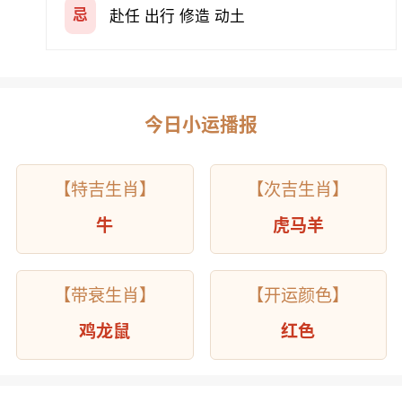
忌
赴任 出行 修造 动土
今日小运播报
【特吉生肖】
【次吉生肖】
牛
虎马羊
【带衰生肖】
【开运颜色】
鸡龙鼠
红色