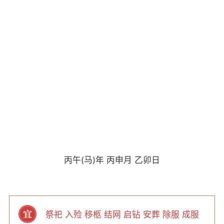
丙午(马)年 丙申月 乙卯日
祭祀 入殓 移柩 结网 启钻 安葬 除服 成服