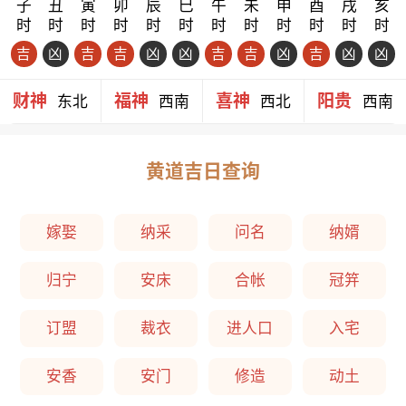
子
丑
寅
卯
辰
巳
午
未
申
酉
戌
亥
时
时
时
时
时
时
时
时
时
时
时
时
吉
凶
吉
吉
凶
凶
吉
吉
凶
吉
凶
凶
财神
福神
喜神
阳贵
东北
西南
西北
西南
黄道吉日查询
嫁娶
纳采
问名
纳婿
归宁
安床
合帐
冠笄
订盟
裁衣
进人口
入宅
安香
安门
修造
动土