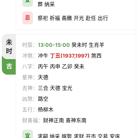
宜
葬 纳采
忌
祭祀 祈福 斋醮 开光 赴任 出行
未
时辰：
13:00-15:00
癸未时 生肖羊
时
冲煞：
冲牛
丁丑(1937,1997)
煞西
吉
八字：
丙午 丙申 乙卯 癸未
星神：
天德
吉神：
三合 天德 宝光
凶煞：
路空
五行：
杨柳木
财喜福：
财神正南 喜神东南
宜
求嗣 纳采 嫁娶 求财 开市 交易 安床